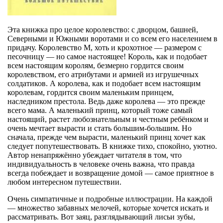
Эта книжка про целое королевство: с дворцом, башней,
Северными и Южными воротами и со всем его населением в
придачу. Королевство М, хоть и крохотное — размером с
песочницу — но самое настоящее! Король, как и подобает
всем настоящим королям, безмерно гордится своим
королевством, его атрибутами и армией из игрушечных
солдатиков. А королева, как и подобает всем настоящим
королевам, гордится своим маленьким принцем,
наследником престола. Ведь даже королева — это прежде
всего мама. А маленький принц, который тоже самый
настоящий, растет любознательным и честным ребёнком и
очень мечтает вырасти и стать большим-большим. Но
сначала, прежде чем вырасти, маленький принц хочет как
следует попутешествовать. В книжке тихо, спокойно, уютно.
Автор ненапряжённо убеждает читателя в том, что
индивидуальность в человеке очень важна, что правда
всегда побеждает и возвращение домой — самое приятное в
любом интересном путешествии.
Очень симпатичные и подробные иллюстрации. На каждой
— множество забавных мелочей, которые хочется искать и
рассматривать. Вот заяц, разглядывающий лисьи зубы,