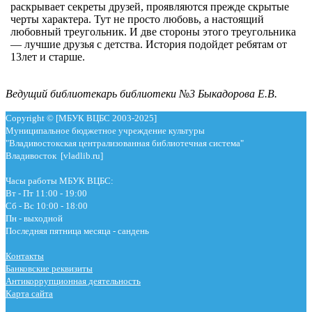
раскрывает секреты друзей, проявляются прежде скрытые
черты характера.
Тут не
просто любовь, а настоящий
любовный треугольник. И две стороны этого треугольника
— лучшие друзья с детства. История подойдет ребятам от
13лет и старше.
Ведущий библиотекарь библиотеки №3 Быкадорова Е.В.
Copyright © [МБУК ВЦБС 2003-2025]
Муниципальное бюджетное учреждение культуры
"Владивостокская централизованная библиотечная система"
Владивосток [vladlib.ru]
Часы работы МБУК ВЦБС:
Вт - Пт 11:00 - 19:00
Сб - Вс 10:00 - 18:00
Пн - выходной
Последняя пятница месяца - сандень
Контакты
Банковские реквизиты
Антикоррупционная деятельность
Карта сайта