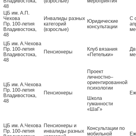
Владивостока,
(взрослые)
мероприятия
48
ЦБ им. А.П.
Чехова
Инвалиды разных
С 
Юридические
Пр. 100-летия
категорий
ап
консультации
Владивостока,
(взрослые)
ме
48
ЦБ им. А.Чехова
Пр. 100-летия
Клуб вязания
Дв
Пенсионеры
Владивостока,
«Петельки»
ме
48
Проект
личностно–
ориентированной
ЦБ им. А.Чехова
психологии
Пр. 100-летия
Пенсионеры
Еж
Владивостока,
Школа
48
гуманности
«ШаГ»
ЦБ им. А.Чехова
Пенсионеры и
Консультации по
Пр. 100-летия
инвалиды разных
мобильной
Еж