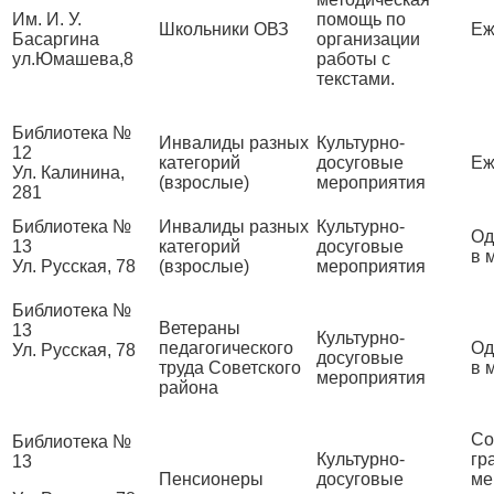
Им. И. У.
помощь по
Школьники ОВЗ
Еж
Басаргина
организации
ул.Юмашева,8
работы с
текстами.
Библиотека №
Инвалиды разных
Культурно-
12
категорий
досуговые
Еж
Ул. Калинина,
(взрослые)
мероприятия
281
Библиотека №
Инвалиды разных
Культурно-
Од
13
категорий
досуговые
в 
Ул. Русская, 78
(взрослые)
мероприятия
Библиотека №
Ветераны
13
Культурно-
педагогического
Од
Ул. Русская, 78
досуговые
труда Советского
в 
мероприятия
района
Со
Библиотека №
Культурно-
гр
13
Пенсионеры
досуговые
ме