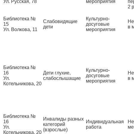
Ул. Русская, 78
мероприятия
пе
2 
Библиотека №
Культурно-
Слабовидящие
Не
15
досуговые
дети
в 
Ул. Волкова, 11
мероприятия
Библиотека №
Культурно-
16
Дети глухие,
Не
досуговые
Ул.
слабослышащие
в 
мероприятия
Котельникова, 20
Библиотека №
Инвалиды разных
16
Индивидуальная
Не
категорий
Ул.
работа
ме
(взрослые)
Котельникова, 20