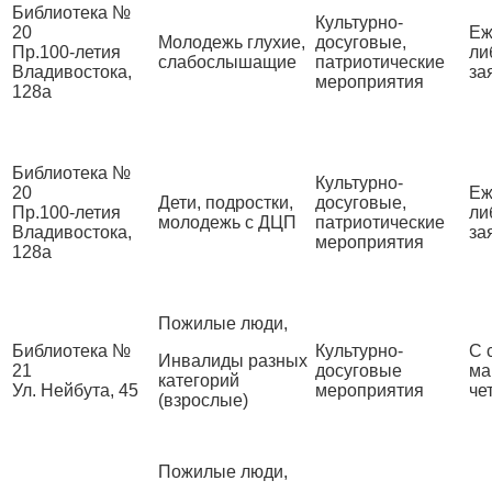
Библиотека №
Культурно-
20
Еж
Молодежь глухие,
досуговые,
Пр.100-летия
ли
слабослышащие
патриотические
Владивостока,
за
мероприятия
128а
Библиотека №
Культурно-
20
Еж
Дети, подростки,
досуговые,
Пр.100-летия
ли
молодежь с ДЦП
патриотические
Владивостока,
за
мероприятия
128а
Пожилые люди,
Библиотека №
Культурно-
С 
Инвалиды разных
21
досуговые
ма
категорий
Ул. Нейбута, 45
мероприятия
че
(взрослые)
Пожилые люди,