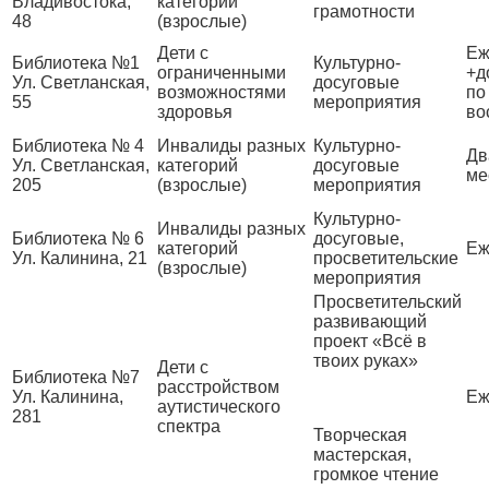
Владивостока,
категорий
грамотности
48
(взрослые)
Дети с
Еж
Библиотека №1
Культурно-
ограниченными
+д
Ул. Светланская,
досуговые
возможностями
по
55
мероприятия
здоровья
во
Библиотека № 4
Инвалиды разных
Культурно-
Дв
Ул. Светланская,
категорий
досуговые
ме
205
(взрослые)
мероприятия
Культурно-
Инвалиды разных
Библиотека № 6
досуговые,
категорий
Еж
Ул. Калинина, 21
просветительские
(взрослые)
мероприятия
Просветительский
развивающий
проект «Всё в
твоих руках»
Дети с
Библиотека №7
расстройством
Ул. Калинина,
Еж
аутистического
281
спектра
Творческая
мастерская,
громкое чтение