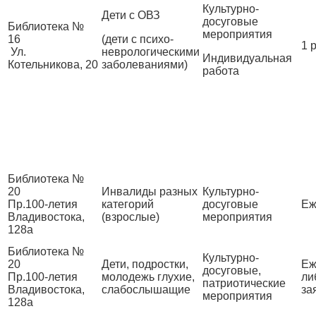
Культурно-
Дети с ОВЗ
досуговые
Библиотека №
мероприятия
16
(дети с психо-
1 
Ул.
неврологическими
Индивидуальная
Котельникова, 20
заболеваниями)
работа
Библиотека №
20
Инвалиды разных
Культурно-
Пр.100-летия
категорий
досуговые
Еж
Владивостока,
(взрослые)
мероприятия
128а
Библиотека №
Культурно-
20
Дети, подростки,
Еж
досуговые,
Пр.100-летия
молодежь глухие,
ли
патриотические
Владивостока,
слабослышащие
за
мероприятия
128а