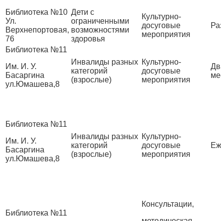
Библиотека №10
Дети с
Культурно-
Ул.
ограниченными
досуговые
Ра
Верхнепортовая,
возможностями
мероприятия
76
здоровья
Библиотека №11
Инвалиды разных
Культурно-
Им. И. У.
Дв
категорий
досуговые
Басаргина
ме
(взрослые)
мероприятия
ул.Юмашева,8
Библиотека №11
Инвалиды разных
Культурно-
Им. И. У.
категорий
досуговые
Еж
Басаргина
(взрослые)
мероприятия
ул.Юмашева,8
Консультации,
Библиотека №11
методическая