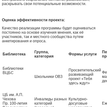
раскрывать свои потенциальные возможности.
Оценка эффективности проекта:
Качество реализации программы будет оцениваться
постоянно на основе изучения мнения, как её
участников, так и местного сообщества путем
анкетирования и опроса.
Группа,
Пе
Библиотека
Формы услуги
категория
пр
Библиотеки
Просветительский
Фе
ВЦБС
развивающий
Школьники ОВЗ
ма
проект «Тебя
де
здесь ждут»
ЦБ им. А.П.
Чехова
Инвалиды разных
Культурно-
Пр. 100-летия
категорий
досуговые
Еж