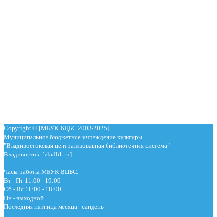
Copyright © [МБУК ВЦБС 2003-2025]
Муниципальное бюджетное учреждение культуры
"Владивостокская централизованная библиотечная система"
Владивосток [vladlib.ru]
Часы работы МБУК ВЦБС:
Вт - Пт 11:00 - 19:00
Сб - Вс 10:00 - 18:00
Пн - выходной
Последняя пятница месяца - сандень