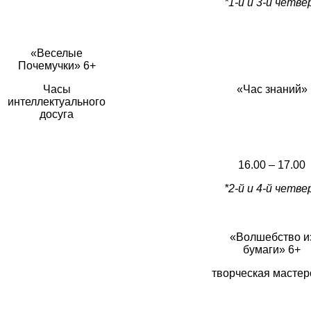
*1-й и 3-й четве
«Веселые
Почемучки» 6+
Часы
«Час знаний»
интеллектуального
досуга
16.00 – 17.00
*2-й и 4-й четве
«Волшебство и
бумаги» 6+
творческая мастер