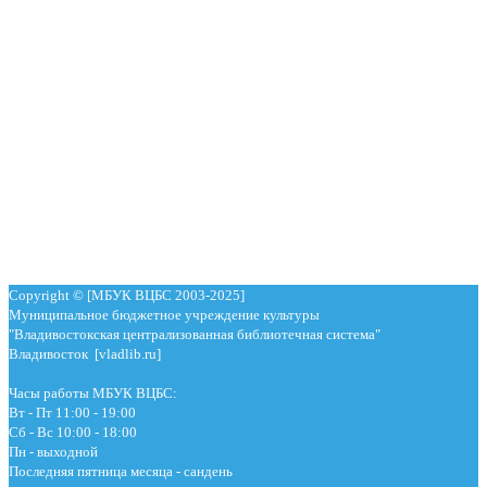
Copyright © [МБУК ВЦБС 2003-2025]
Муниципальное бюджетное учреждение культуры
"Владивостокская централизованная библиотечная система"
Владивосток [vladlib.ru]
Часы работы МБУК ВЦБС:
Вт - Пт 11:00 - 19:00
Сб - Вс 10:00 - 18:00
Пн - выходной
Последняя пятница месяца - сандень