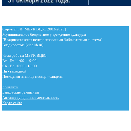
Copyright © [МБУК ВЦБС 2003-2025]
Муниципальное бюджетное учреждение культуры
"Владивостокская централизованная библиотечная система"
Владивосток [vladlib.ru]
Часы работы МБУК ВЦБС:
Вт - Пт 11:00 - 19:00
Сб - Вс 10:00 - 18:00
Пн - выходной
Последняя пятница месяца - сандень
Контакты
Банковские реквизиты
Антикоррупционная деятельность
Карта сайта