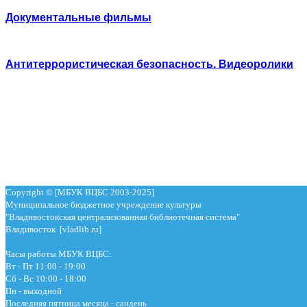
Документальные фильмы
Антитеррористическая безопасность. Видеоролики
Copyright © [МБУК ВЦБС 2003-2025]
Муниципальное бюджетное учреждение культуры
"Владивостокская централизованная библиотечная система"
Владивосток [vladlib.ru]
Часы работы МБУК ВЦБС:
Вт - Пт 11:00 - 19:00
Сб - Вс 10:00 - 18:00
Пн - выходной
Последняя пятница месяца - сандень