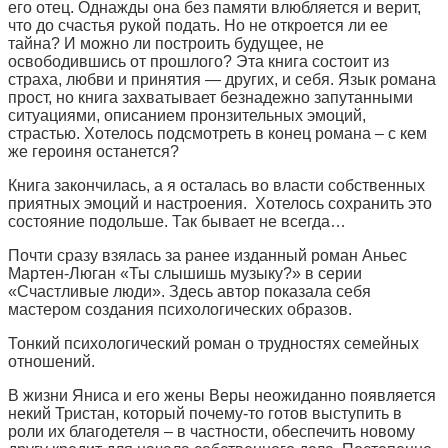
его отец. Однажды она без памяти влюбляется и верит,
что до счастья рукой подать. Но не откроется ли ее
тайна? И можно ли построить будущее, не
освободившись от прошлого? Эта книга состоит из
страха, любви и принятия — других, и себя. Язык романа
прост, но книга захватывает безнадежно запутанными
ситуациями, описанием пронзительных эмоций,
страстью. Хотелось подсмотреть в конец романа – с кем
же героиня останется?
Книга закончилась, а я осталась во власти собственных
приятных эмоций и настроения. Хотелось сохранить это
состояние подольше. Так бывает не всегда…
Почти сразу взялась за ранее изданный роман Аньес
Мартен-Люган «Ты слышишь музыку?» в серии
«Счастливые люди». Здесь автор показала себя
мастером создания психологических образов.
Тонкий психологический роман о трудностях семейных
отношений.
В жизни Яниса и его жены Веры неожиданно появляется
некий Тристан, который почему-то готов выступить в
роли их благодетеля – в частности, обеспечить новому