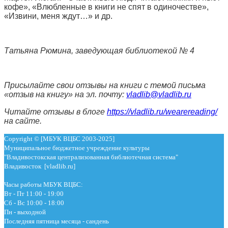
кофе», «Влюбленные в книги не спят в одиночестве»,
«Извини, меня ждут…» и др.
Татьяна Рюмина, заведующая библиотекой № 4
Присылайте свои отзывы на книги с темой письма
«отзыв на книгу» на эл. почту:
vladlib@vladlib.ru
Читайте отзывы в блоге
https://vladlib.ru/wearereading/
на сайте.
Copyright © [МБУК ВЦБС 2003-2025]
Муниципальное бюджетное учреждение культуры
"Владивостокская централизованная библиотечная система"
Владивосток [vladlib.ru]
Часы работы МБУК ВЦБС:
Вт - Пт 11:00 - 19:00
Сб - Вс 10:00 - 18:00
Пн - выходной
Последняя пятница месяца - сандень