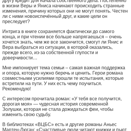
другу кредит для начала собственного дела. Постепенно
в жизни Веры и Яниса начинают происходить странные
изменения, причину которых они не могут понять. Честен
ли с ними новоиспечённый друг, и какие цели он
преследует?
Интрига в книге сохраняется фактически до самого
конца, и при чтении все больше напрягаешься – очень
хочется знать, чем же все закончится, смогут ли Янис и
Вера выбраться из ситуации, в которой оказались,
прежде всего, из-за собственной глупости и
доверчивости…
Мне импонирует тема семьи – самая важная поддержка
и опора, которую нужно беречь и ценить. Герои романа
совместными усилиями прошли те испытания, которые
встретили на пути. У них есть чему поучиться.
Рекомендую!
С интересом прочитала роман: «У тебя все получится,
дорогая моя» — чудесная история современной
Золушки, которая не стала дожидаться феи, чтобы
изменить свою судьбу.
В библиотеках «ВЦБС» есть и другие романы Аньес
Мартен-Люган: «Счастливые люди читают книжки и пьют