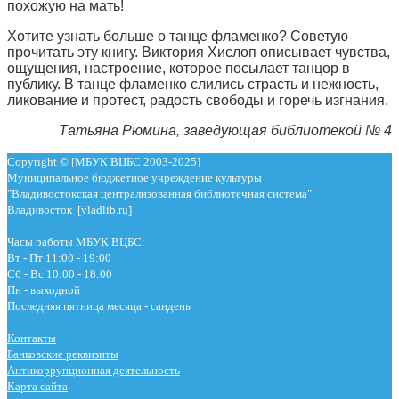
похожую на мать!
Хотите узнать больше о танце фламенко? Советую
прочитать эту книгу. Виктория Хислоп описывает чувства,
ощущения, настроение, которое посылает танцор в
публику. В танце фламенко слились страсть и нежность,
ликование и протест, радость свободы и горечь изгнания.
Татьяна Рюмина, заведующая библиотекой № 4
Copyright © [МБУК ВЦБС 2003-2025]
Муниципальное бюджетное учреждение культуры
"Владивостокская централизованная библиотечная система"
Владивосток [vladlib.ru]
Часы работы МБУК ВЦБС:
Вт - Пт 11:00 - 19:00
Сб - Вс 10:00 - 18:00
Пн - выходной
Последняя пятница месяца - сандень
Контакты
Банковские реквизиты
Антикоррупционная деятельность
Карта сайта