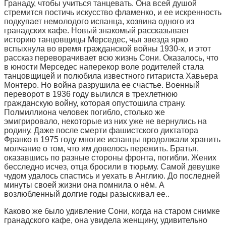
Гранаду, чтобы учиться танцевать. Она всей душой
стремится постичь искусство фламенко, и ее искренность
подкупает немолодого испанца, хозяина одного из
гранадских кафе. Новый знакомый рассказывает
историю танцовщицы Мерседес, чья звезда ярко
вспыхнула во время гражданской войны 1930-х, и этот
рассказ переворачивает всю жизнь Сони. Оказалось, что
в юности Мерседес наперекор воле родителей стала
танцовщицей и полюбила известного гитариста Хавьера
Монтеро. Но война разрушила ее счастье. Военный
переворот в 1936 году вылился в трехлетнюю
гражданскую войну, которая опустошила страну.
Полмиллиона человек погибло, столько же
эмигрировало, некоторые из них уже не вернулись на
родину. Даже после смерти фашистского диктатора
Франко в 1975 году многие испанцы продолжали хранить
молчание о том, что им довелось пережить. Братья,
оказавшись по разные стороны фронта, погибли. Жених
бесследно исчез, отца бросили в тюрьму. Самой девушке
чудом удалось спастись и уехать в Англию. До последней
минуты своей жизни она помнила о нём. А
возлюбленный долгие годы разыскивал ее..
Каково же было удивление Сони, когда на старом снимке
гранадского кафе, она увидела женщину, удивительно