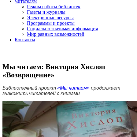
Читателям
Режим работы библиотек
Газеты и журналы
Электронные ресурсы
Программы и проекты
Социально значимая информация
Мир равных возможностей
Контакты
Мы читаем: Виктория Хислоп
«Возвращение»
Библиотечный проект
«Мы читаем»
продолжает
знакомить читателей с книгами