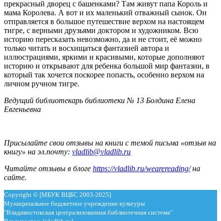
прекрасный дворец с башенками? Там живут папа Король и
мама Королева. А вот и их маленький отважный сынок. Он
отправляется в большое путешествие верхом на настоящем
тигре, с верными друзьями доктором и художником. Всю
историю пересказать невозможно, да и не стоит, её можно
только читать и восхищаться фантазией автора и
иллюстрациями, яркими и красивыми, которые дополняют
историю и открывают для ребенка большой мир фантазии, в
который так хочется поскорее попасть, особенно верхом на
личном ручном тигре.
Ведущий библиотекарь библиотеки № 13 Болдина Елена
Евгеньевна
Присылайте свои отзывы на книги с темой письма «отзыв на
книгу» на эл.почту:
vladlib@vladlib.ru
Читайте отзывы в блоге
https://vladlib.ru/wearereading/
на
сайте.
Copyright © [МБУК ВЦБС 2003-2025]
Муниципальное бюджетное учреждение культуры
"Владивостокская централизованная библиотечная система"