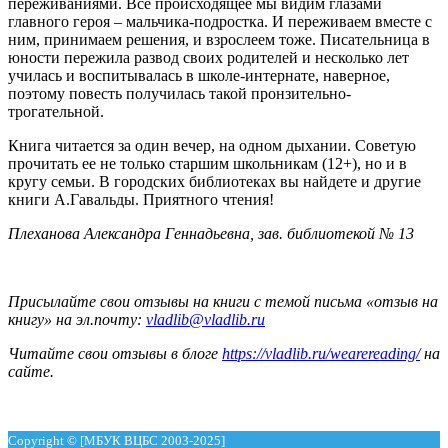
переживаниями. Всё происходящее мы видим глазами
главного героя – мальчика-подростка. И переживаем вместе с
ним, принимаем решения, и взрослеем тоже. Писательница в
юности пережила развод своих родителей и несколько лет
училась и воспитывалась в школе-интернате, наверное,
поэтому повесть получилась такой пронзительно-
трогательной.
Книга читается за один вечер, на одном дыхании. Советую
прочитать ее не только старшим школьникам (12+), но и в
кругу семьи. В городских библиотеках вы найдете и другие
книги А.Гавальды. Приятного чтения!
Плеханова Александра Геннадьевна, зав. библиотекой № 13
Присылайте свои отзывы на книги с темой письма «отзыв на
книгу» на эл.почту:
vladlib@vladlib.ru
Читайте свои отзывы в блоге
https://vladlib.ru/wearereading/
на
сайте.
Copyright © [МБУК ВЦБС 2003-2025]