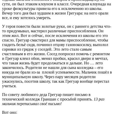
сути, он был этаким клоуном в классе. Очередная клоунада на
уроке физкультуры привела его к исключению из школы.
Вечер того дня был худшим в жизни Грегуара: на него орали
все, и ему хотелось умереть.
У героя повести были золотые руки, он с раннего детства что-
то придумывал, мастерил различные приспособления. Он
этим жил. Вот и сейчас, после исключения из школы его это
спасло. Грегуар смастерил для мамы приспособление, чтобы
гладить бельё сидя, починил отцову газонокосилку, выполол
сорняки из грядок у соседей. Это лето стало самым
счастливым в его жизни. Сосед попросил помочь с ремонтом
и Грегуар клеил обои, менял пробки, красил двери и мечтал,
что такая жизнь будет продолжаться и дальше. Но … лето
закончилось. Родители не нашли для сына колледжа – его
никуда не брали из-за плохой успеваемости. Мальчик пошёл в
муниципальную школу. Через пару месяцев родители
ужаснулись, посетив школу, так как Грегуар вообще перестал
учиться.
По совету любимого деда Грегуар пишет письмо в
технический колледж Граншан с просьбой принять.
13 раз
мальчик переписывал своё письмо!
Вот оно: