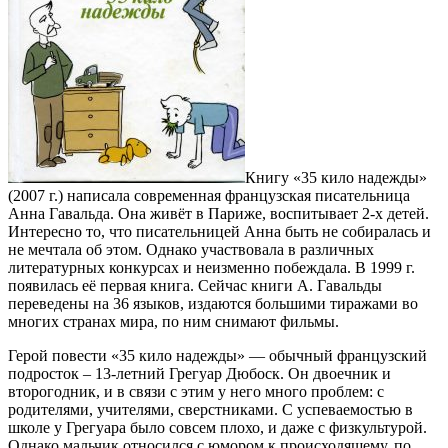
Книгу «35 кило надежды»
(2007 г.) написала современная французская писательница
Анна Гавальда. Она живёт в Париже, воспитывает 2-х детей.
Интересно то, что писательницей Анна быть не собиралась и
не мечтала об этом. Однако участвовала в различных
литературных конкурсах и неизменно побеждала. В 1999 г.
появилась её первая книга. Сейчас книги А. Гавальды
переведены на 36 языков, издаются большими тиражами во
многих странах мира, по ним снимают фильмы.
Герой повести «35 кило надежды» — обычный французский
подросток – 13-летний Грегуар Дюбоск. Он двоечник и
второгодник, и в связи с этим у него много проблем: с
родителями, учителями, сверстниками. С успеваемостью в
школе у Грегуара было совсем плохо, и даже с физкультурой.
Однако мальчик относился с юмором к происходящему, по