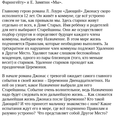
Фарингейту» и Е. Замятин «Мы».
Главному герою романа Л. Лоури «Дающий» Джонасу скоро
исполнится 12 лет. Он живёт в коммуне, где всё устроено
совсем не так, как привыкли мы. Здесь старики живут
отдельно от всех, в Доме Старых. Имя ребёнку и родителей
для него выбирают Старейшины. Они же осуществляют
подбор супругов и определяют будущее каждого члена
коммуны, выбирая ему Назначение. В этом мире жизнь
подчиняется Правилам, которые необходимо выполнять. За
трёхкратное их нарушение член коммуны подлежит Удалению
в Другое Место. Удаляют также слишком беспокойных
младенцев, одного из пары близнецов (того, кто меньше
весит) и стариков. Удаление стариков проходит как
праздничная Церемония.
В начале романа Джонас с тревогой ожидает самого главного
события в своей жизни – Церемонии Двенадцатилетних. На
ней он узнает, какое Назначение выбрали для него
Старейшины. Событие очень волнительное, ведь Назначению
надо будет следовать всю дальнейшую жизнь… Как сложится
дальнейшая жизнь Джонаса после Церемонии? Кто такой
Дающий? И что принесет мальчику знакомство с ним? Какие
испытания ждут его в мире, где всё подчинено Правилам и
разумно устроено? Что представляет собой Другое Место?