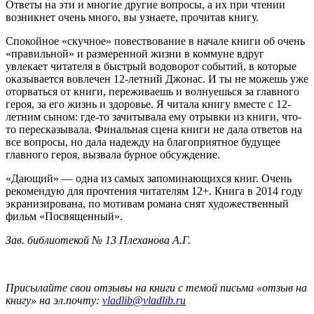
Ответы на эти и многие другие вопросы, а их при чтении
возникнет очень много, вы узнаете, прочитав книгу.
Спокойное «скучное» повествование в начале книги об очень
«правильной» и размеренной жизни в коммуне вдруг
увлекает читателя в быстрый водоворот событий, в которые
оказывается вовлечен 12-летний Джонас. И ты не можешь уже
оторваться от книги, переживаешь и волнуешься за главного
героя, за его жизнь и здоровье. Я читала книгу вместе с 12-
летним сыном: где-то зачитывала ему отрывки из книги, что-
то пересказывала. Финальная сцена книги не дала ответов на
все вопросы, но дала надежду на благоприятное будущее
главного героя, вызвала бурное обсуждение.
«Дающий» — одна из самых запоминающихся книг. Очень
рекомендую для прочтения читателям 12+. Книга в 2014 году
экранизирована, по мотивам романа снят художественный
фильм «Посвященный».
Зав. библиотекой № 13 Плеханова А.Г.
Присылайте свои отзывы на книги с темой письма «отзыв на
книгу» на эл.почту:
vladlib@vladlib.ru