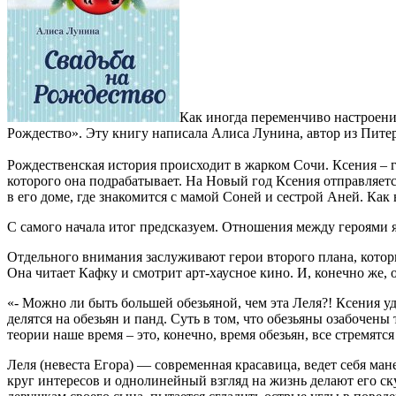
Как иногда переменчиво настроени
Рождество». Эту книгу написала Алиса Лунина, автор из Питер
Рождественская история происходит в жарком Сочи. Ксения – 
которого она подрабатывает. На Новый год Ксения отправляетс
в его доме, где знакомится с мамой Соней и сестрой Аней. Как 
С самого начала итог предсказуем. Отношения между героями я
Отдельного внимания заслуживают герои второго плана, которы
Она читает Кафку и смотрит арт-хаусное кино. И, конечно же,
«- Можно ли быть большей обезьяной, чем эта Леля?! Ксения уд
делятся на обезьян и панд. Суть в том, что обезьяны озабочен
теории наше время – это, конечно, время обезьян, все стремятся
Леля (невеста Егора) — современная красавица, ведет себя ман
круг интересов и однолинейный взгляд на жизнь делают его ск