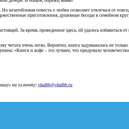
ении дочери. В общем, образец мамы!
 Но незатейливая повесть о любви позволяет отвлечься от повсед
торжественные приготовления, душевные беседы в семейном кругу
настоящей. За время, проведенное здесь, ей удалось избавиться о
у читать очень легко. Вероятно, книга задумывалась не только
нина: «Книги и кофе – это лучшее, что придумало человечество»
нигу» на эл.почту:
vladlib@vladlib.ru