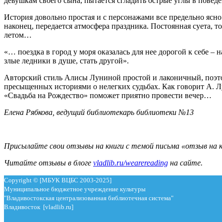
девушкам своего сына, пытается сгладить острые углы в повед
История довольно простая и с персонажами все предельно ясно.
наконец, передается атмосфера праздника. Постоянная суета, 
летом…
«… поездка в город у моря оказалась для нее дорогой к себе – 
злые ледники в душе, стать другой».
Авторский стиль Алисы Луниной простой и лаконичный, поэтом
пресыщенных историями о нелегких судьбах. Как говорит А. Лу
«Свадьба на Рождество» поможет приятно провести вечер…
Елена Рябкова, ведущий библиотекарь библиотеки №13
Присылайте свои отзывы на книги с темой письма «отзыв на к
Читайте отзывы в блоге
vladlib.ru/wearereading
на сайте.
Copyright © [МБУК ВЦБС 2003-2025]
Муниципальное бюджетное учреждение культуры
"Владивостокская централизованная библиотечная система"
Владивосток [vladlib.ru]