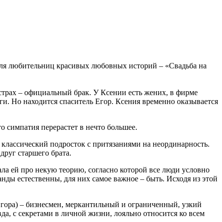
 Для любительниц красивых любовных историй – «Свадьба на
страх – официальный брак. У Ксении есть жених, в фирме
ги. Но находится спаситель Егор. Ксения временно оказывается
о симпатия перерастет в нечто большее.
 классический подросток с притязаниями на неординарность.
друг старшего брата.
ала ей про некую теорию, согласно которой все люди условно
анды естественны, для них самое важное – быть. Исходя из этой
 Егора) – бизнесмен, меркантильный и ограниченный, узкий
а, с секретами в личной жизни, лояльно относится ко всем