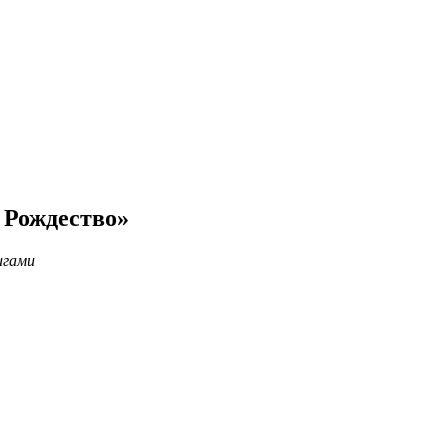
 Рождество»
игами