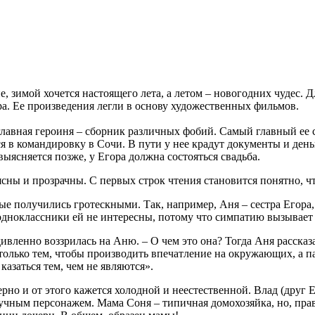
е, зимой хочется настоящего лета, а летом – новогодних чудес.
а. Ее произведения легли в основу художественных фильмов.
главная героиня – сборник различных фобий. Самый главный ее 
я в командировку в Сочи. В пути у нее крадут документы и день
выясняется позже, у Егора должна состояться свадьба.
сны и прозрачны. С первых строк чтения становится понятно, чт
е получились гротескными. Так, например, Аня – сестра Егора,
 одноклассники ей не интересны, потому что симпатию вызывает 
ивленно воззрилась на Аню. – О чем это она? Тогда Аня рассказ
ы только тем, чтобы производить впечатление на окружающих, а п
 казаться тем, чем не являются».
ерно и от этого кажется холодной и неестественной. Влад (друг
учным персонажем. Мама Соня – типичная домохозяйка, но, правд