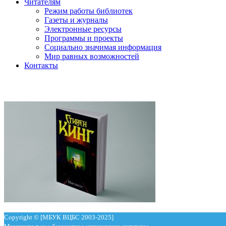
Читателям
Режим работы библиотек
Газеты и журналы
Электронные ресурсы
Программы и проекты
Социально значимая информация
Мир равных возможностей
Контакты
Copyright © [МБУК ВЦБС 2003-2025]