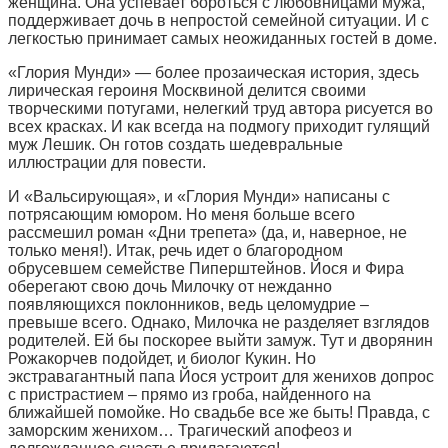
женщина. Она успевает бороться с любовницами мужа,
поддерживает дочь в непростой семейной ситуации. И с
легкостью принимает самых неожиданных гостей в доме.
«Глория Мунди» — более прозаическая история, здесь
лирическая героиня Москвиной делится своими
творческими потугами, нелегкий труд автора рисуется во
всех красках. И как всегда на подмогу приходит гулящий
муж Лешик. Он готов создать шедевральные
иллюстрации для повести.
И «Вальсирующая», и «Глория Мунди» написаны с
потрясающим юмором. Но меня больше всего
рассмешил роман «Дни трепета» (да, и, наверное, не
только меня!). Итак, речь идет о благородном
обрусевшем семействе Пиперштейнов. Йося и Фира
оберегают свою дочь Милочку от нежданно
появляющихся поклонников, ведь целомудрие –
превыше всего. Однако, Милочка не разделяет взглядов
родителей. Ей бы поскорее выйти замуж. Тут и дворянин
Рожакорчев подойдет, и биолог Кукин. Но
экстравагантный папа Йося устроит для женихов допрос
с пристрастием – прямо из гроба, найденного на
ближайшей помойке. Но свадьбе все же быть! Правда, с
заморским женихом… Трагический апофеоз и