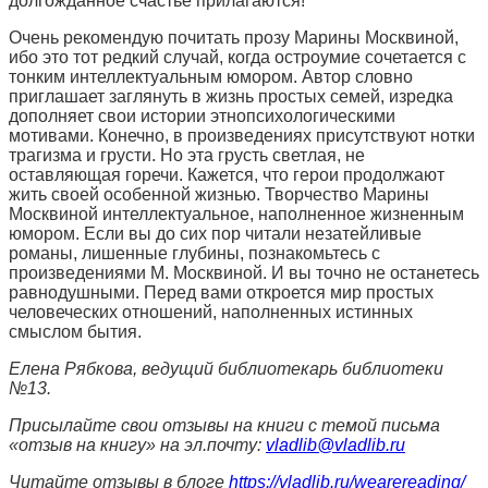
долгожданное счастье прилагаются!
Очень рекомендую почитать прозу Марины Москвиной,
ибо это тот редкий случай, когда остроумие сочетается с
тонким интеллектуальным юмором. Автор словно
приглашает заглянуть в жизнь простых семей, изредка
дополняет свои истории этнопсихологическими
мотивами. Конечно, в произведениях присутствуют нотки
трагизма и грусти. Но эта грусть светлая, не
оставляющая горечи. Кажется, что герои продолжают
жить своей особенной жизнью. Творчество Марины
Москвиной интеллектуальное, наполненное жизненным
юмором. Если вы до сих пор читали незатейливые
романы, лишенные глубины, познакомьтесь с
произведениями М. Москвиной. И вы точно не останетесь
равнодушными. Перед вами откроется мир простых
человеческих отношений, наполненных истинных
смыслом бытия.
Елена Рябкова, ведущий библиотекарь библиотеки
№13.
Присылайте свои отзывы на книги с темой письма
«отзыв на книгу» на эл.почту:
vladlib@vladlib.ru
Читайте отзывы в блоге
https://vladlib.ru/wearereading/