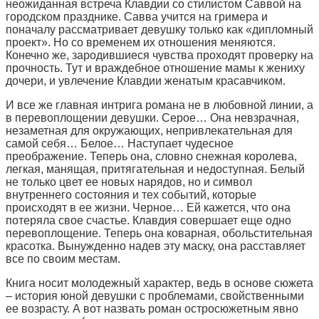
неожиданная встреча Клавдии со стилистом Саввой на
городском празднике. Савва учится на гримера и
поначалу рассматривает девушку только как «дипломный
проект». Но со временем их отношения меняются.
Конечно же, зародившиеся чувства проходят проверку на
прочность. Тут и враждебное отношение мамы к жениху
дочери, и увлечение Клавдии женатым красавчиком.
И все же главная интрига романа не в любовной линии, а
в перевоплощении девушки. Серое… Она невзрачная,
незаметная для окружающих, непривлекательная для
самой себя… Белое… Наступает чудесное
преображение. Теперь она, словно снежная королева,
легкая, манящая, притягательная и недоступная. Белый
не только цвет ее новых нарядов, но и символ
внутреннего состояния и тех событий, которые
происходят в ее жизни. Черное… Ей кажется, что она
потеряла свое счастье. Клавдия совершает еще одно
перевоплощение. Теперь она коварная, обольстительная
красотка. Вынужденно надев эту маску, она расставляет
все по своим местам.
Книга носит молодежный характер, ведь в основе сюжета
– история юной девушки с проблемами, свойственными
ее возрасту. А вот назвать роман остросюжетным явно