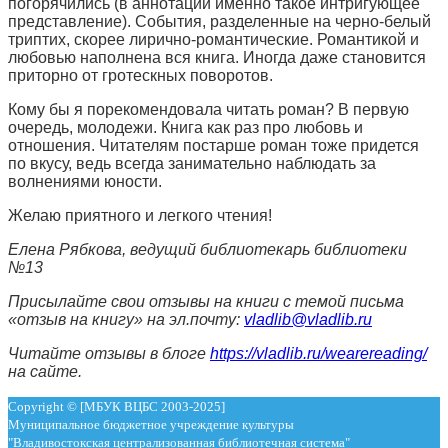
погорячились (в аннотации именно такое интригующее
представление). События, разделенные на черно-белый
триптих, скорее лирично-романтические. Романтикой и
любовью наполнена вся книга. Иногда даже становится
приторно от гротескных поворотов.
Кому бы я порекомендовала читать роман? В первую
очередь, молодежи. Книга как раз про любовь и
отношения. Читателям постарше роман тоже придется
по вкусу, ведь всегда занимательно наблюдать за
волнениями юности.
Желаю приятного и легкого чтения!
Елена Рябкова, ведущий библиотекарь библиотеки
№13
Присылайте свои отзывы на книги с темой письма
«отзыв на книгу» на эл.почту:
vladlib@vladlib.ru
Читайте отзывы в блоге
https://vladlib.ru/wearereading/
на сайте.
Copyright © [МБУК ВЦБС 2003-2025]
Муниципальное бюджетное учреждение культуры
"Владивостокская централизованная библиотечная система"