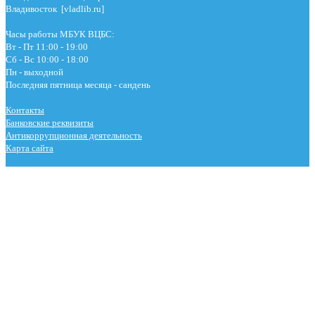
Владивосток [vladlib.ru]
Часы работы МБУК ВЦБС:
Вт - Пт 11:00 - 19:00
Сб - Вс 10:00 - 18:00
Пн - выходной
Последняя пятница месяца - сандень
Контакты
Банковские реквизиты
Антикоррупционная деятельность
Карта сайта