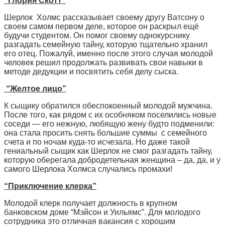
“Глория Скотт”
Шерлок Холмс рассказывает своему другу Ватсону о
своем самом первом деле, которое он раскрыл ещё
будучи студентом. Он помог своему однокурснику
разгадать семейную тайну, которую тщательно хранил
его отец. Пожалуй, именно после этого случая молодой
человек решил продолжать развивать свои навыки в
методе дедукции и посвятить себя делу сыска.
“Желтое лицо”
К сыщику обратился обеспокоенный молодой мужчина.
После того, как рядом с их особняком поселились новые
соседи — его нежную, любящую жену будто подменили:
она стала просить снять большие суммы с семейного
счета и по ночам куда-то исчезала. Но даже такой
гениальный сыщик как Шерлок не смог разгадать тайну,
которую оберегала добродетельная женщина – да, да, и у
самого Шерлока Холмса случались промахи!
“Приключение клерка”
Молодой клерк получает должность в крупном
банковском доме “Мэйсон и Уильямс”. Для молодого
сотрудника это отличная вакансия с хорошим