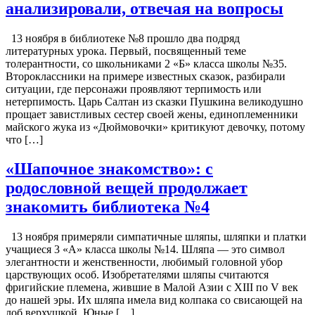
анализировали, отвечая на вопросы
13 ноября в библиотеке №8 прошло два подряд
литературных урока. Первый, посвященный теме
толерантности, со школьниками 2 «Б» класса школы №35.
Второклассники на примере известных сказок, разбирали
ситуации, где персонажи проявляют терпимость или
нетерпимость. Царь Салтан из сказки Пушкина великодушно
прощает завистливых сестер своей жены, единоплеменники
майского жука из «Дюймовочки» критикуют девочку, потому
что […]
«Шапочное знакомство»: с
родословной вещей продолжает
знакомить библиотека №4
13 ноября примеряли симпатичные шляпы, шляпки и платки
учащиеся 3 «А» класса школы №14. Шляпа — это символ
элегантности и женственности, любимый головной убор
царствующих особ. Изобретателями шляпы считаются
фригийские племена, жившие в Малой Азии с XIII по V век
до нашей эры. Их шляпа имела вид колпака со свисающей на
лоб верхушкой. Юные […]