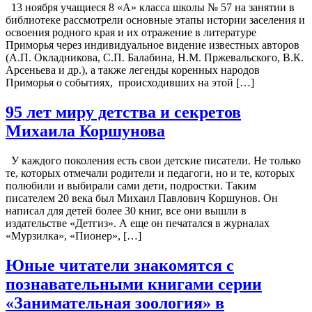
13 ноября учащиеся 8 «А» класса школы № 57 на занятии в
библиотеке рассмотрели основные этапы истории заселения и
освоения родного края и их отражение в литературе
Приморья через индивидуальное видение известных авторов
(А.П. Окладникова, С.П. Балабина, Н.М. Пржевальского, В.К.
Арсеньева и др.), а также легенды коренных народов
Приморья о событиях, происходивших на этой […]
95 лет миру детства и секретов
Михаила Коршунова
У каждого поколения есть свои детские писатели. Не только
те, которых отмечали родители и педагоги, но и те, которых
полюбили и выбирали сами дети, подростки. Таким
писателем 20 века был Михаил Павлович Коршунов. Он
написал для детей более 30 книг, все они вышли в
издательстве «Детгиз». А еще он печатался в журналах
«Мурзилка», «Пионер», […]
Юные читатели знакомятся с
познавательными книгами серии
«Занимательная зоология» в