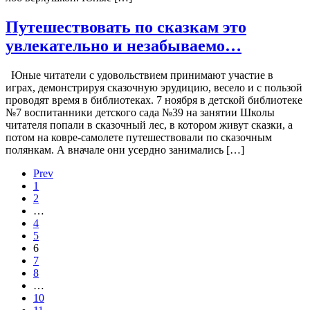
Путешествовать по сказкам это
увлекательно и незабываемо…
Юные читатели с удовольствием принимают участие в
играх, демонстрируя сказочную эрудицию, весело и с пользой
проводят время в библиотеках. 7 ноября в детской библиотеке
№7 воспитанники детского сада №39 на занятии Школы
читателя попали в сказочный лес, в котором живут сказки, а
потом на ковре-самолете путешествовали по сказочным
полянкам. А вначале они усердно занимались […]
Prev
1
2
…
4
5
6
7
8
…
10