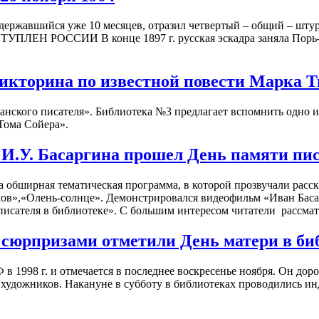
державшийся уже 10 месяцев, отразил четвертый – общий – шту
УПЛЕН РОССИИ В конце 1897 г. русская эскадра заняла Порь-Ар
икторина по известной повести Марка Т
иканского писателя». Библиотека №3 предлагает вспомнить одно
Тома Сойера».
 И.У. Басаргина прошел День памяти пи
 обширная тематическая программа, в которой прозвучали расск
ов»,«Олень-солнце». Демонстрировался видеофильм «Иван Басарг
 писателя в библиотеке». С большим интересом читатели рассма
юрпризами отметили День матери в би
1998 г. и отмечается в последнее воскресенье ноября. Он дорог
й, художников. Накануне в субботу в библиотеках проводились 