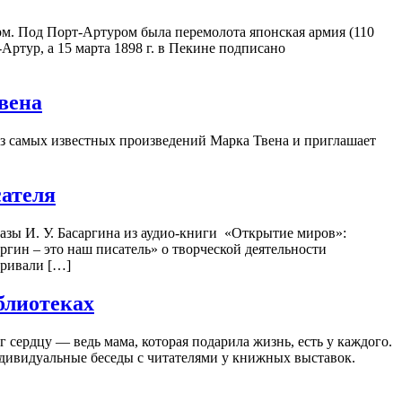
рм. Под Порт-Артуром была перемолота японская армия (110
тур, а 15 марта 1898 г. в Пекине подписано
вена
 из самых известных произведений Марка Твена и приглашает
сателя
азы И. У. Басаргина из аудио-книги «Открытие миров»:
ин – это наш писатель» о творческой деятельности
тривали […]
блиотеках
 сердцу — ведь мама, которая подарила жизнь, есть у каждого.
индивидуальные беседы с читателями у книжных выставок.