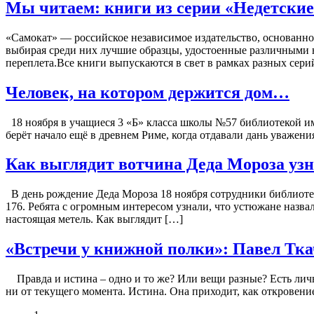
Мы читаем: книги из серии «Недетски
«Самокат» — российское независимое издательство, основанное
выбирая среди них лучшие образцы, удостоенные различными н
переплета.Все книги выпускаются в свет в рамках разных сери
Человек, на котором держится дом…
18 ноября в учащиеся 3 «Б» класса школы №57 библиотекой им.
берёт начало ещё в древнем Риме, когда отдавали дань уважения
Как выглядит вотчина Деда Мороза уз
В день рождение Деда Мороза 18 ноября сотрудники библиот
176. Ребята с огромным интересом узнали, что устюжане назвал
настоящая метель. Как выглядит […]
«Встречи у книжной полки»: Павел Тка
Правда и истина – одно и то же? Или вещи разные? Есть лична
ни от текущего момента. Истина. Она приходит, как откровение