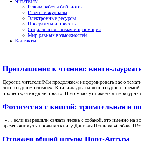
Читателям
Режим работы библиотек
Газеты и журналы
Электронные ресурсы
Программы и проекты
Социально значимая информация
Мир равных возможностей
Контакты
Приглашение к чтению: книги-лауреат
Дорогие читатели!Мы продолжаем информировать вас о темати
литературном олимпе»: Книги-лауреаты литературных премий X
прочесть, отнюдь не просто. В этом могут помочь литературны
Фотосессия с книгой: трогательная и п
«… если вы решили связать жизнь с собакой, это именно на вс
время каникул я прочитал книгу Даниэля Пеннака «Собака Пёс»
Отражен общий штурм Порт-Артура — 2