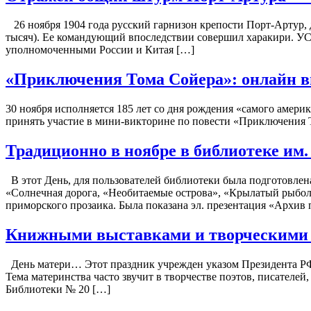
26 ноября 1904 года русский гарнизон крепости Порт-Артур, 
тысяч). Ее командующий впоследствии совершил харакири. УСТ
уполномоченными России и Китая […]
«Приключения Тома Сойера»: онлайн в
30 ноября исполняется 185 лет со дня рождения «самого амер
принять участие в мини-викторине по повести «Приключения 
Традиционно в ноябре в библиотеке им.
В этот День, для пользователей библиотеки была подготовлена
«Солнечная дорога, «Необитаемые острова», «Крылатый рыбол
приморского прозаика. Была показана эл. презентация «Архив
Книжными выставками и творческими с
День матери… Этот праздник учрежден указом Президента РФ в 
Тема материнства часто звучит в творчестве поэтов, писателе
Библиотеки № 20 […]