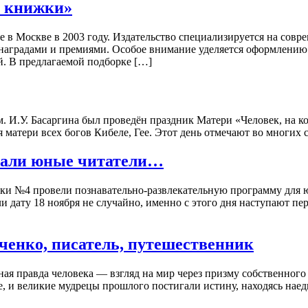
е книжки»
 в Москве в 2003 году. Издательство специализируется на совре
аградами и премиями. Особое внимание уделяется оформлению к
й. В предлагаемой подборке […]
 И.У. Басаргина был проведён праздник Матери «Человек, на ко
 матери всех богов Кибеле, Гее. Этот день отмечают во многих с
нали юные читатели…
еки №4 провели познавательно-развлекательную программу для
и дату 18 ноября не случайно, именно с этого дня наступают пе
ченко, писатель, путешественник
я правда человека — взгляд на мир через призму собственного 
, и великие мудрецы прошлого постигали истину, находясь наеди