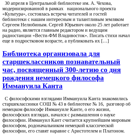
30 апреля в Центральной библиотеке им. А. Чехова,
модернизированной в рамках национального проекта
«Культура», состоялась встреча читателей и гостей
библиотеки с нашим интересным и талантливым земляком
Сергеем Нелюбиным. Сергей Юрьевич около 25 лет работает
на радио, является главным редактором и ведущим
радиостанции «Вести-ФМ Владивосток». Писать стихи начал
еще в подростковом возрасте, а публиковать их […]
Библиотека организовала для
старшеклассников познавательный
час, посвященный 300-летию со дня
рождения немецкого философа
Иммануила Канта
С философскими взглядами Иммануила Канта знакомились
старшеклассники СОШ № 43 в библиотеке № 16, разговор об
немецком философе Иммануиле Канте, о его жизни,
философских взглядах, начался с размышления о науке
философии. Иммануил Кант считается крупнейшим мировым
философом, родоначальником немецкой классической
философии, его ставят наравне с Аристотелем и Платоном.