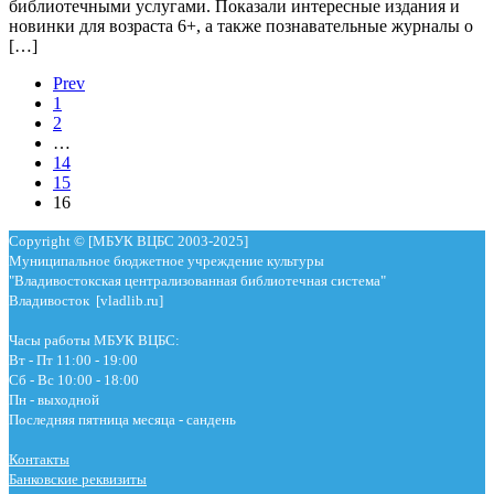
библиотечными услугами. Показали интересные издания и
новинки для возраста 6+, а также познавательные журналы о
[…]
Prev
1
2
…
14
15
16
Copyright © [МБУК ВЦБС 2003-2025]
Муниципальное бюджетное учреждение культуры
"Владивостокская централизованная библиотечная система"
Владивосток [vladlib.ru]
Часы работы МБУК ВЦБС:
Вт - Пт 11:00 - 19:00
Сб - Вс 10:00 - 18:00
Пн - выходной
Последняя пятница месяца - сандень
Контакты
Банковские реквизиты