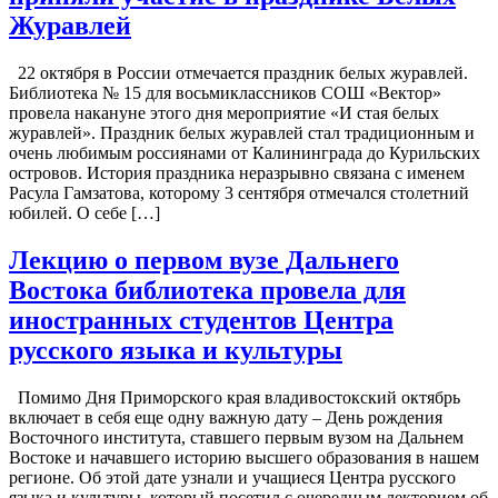
Журавлей
22 октября в России отмечается праздник белых журавлей.
Библиотека № 15 для восьмиклассников СОШ «Вектор»
провела накануне этого дня мероприятие «И стая белых
журавлей». Праздник белых журавлей стал традиционным и
очень любимым россиянами от Калининграда до Курильских
островов. История праздника неразрывно связана с именем
Расула Гамзатова, которому 3 сентября отмечался столетний
юбилей. О себе […]
Лекцию о первом вузе Дальнего
Востока библиотека провела для
иностранных студентов Центра
русского языка и культуры
Помимо Дня Приморского края владивостокский октябрь
включает в себя еще одну важную дату – День рождения
Восточного института, ставшего первым вузом на Дальнем
Востоке и начавшего историю высшего образования в нашем
регионе. Об этой дате узнали и учащиеся Центра русского
языка и культуры, который посетил с очередным лекторием об