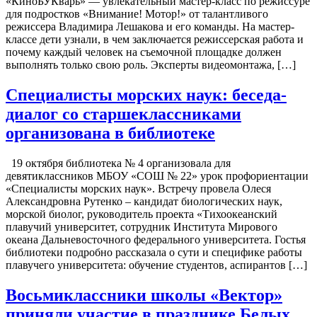
«КиноБУКварь» — увлекательный мастер-класс по режиссуре
для подростков «Внимание! Мотор!» от талантливого
режиссера Владимира Лешакова и его команды. На мастер-
классе дети узнали, в чем заключается режиссерская работа и
почему каждый человек на съемочной площадке должен
выполнять только свою роль. Эксперты видеомонтажа, […]
Специалисты морских наук: беседа-
диалог со старшеклассниками
организована в библиотеке
19 октября библиотека № 4 организовала для
девятиклассников МБОУ «СОШ № 22» урок профориентации
«Специалисты морских наук». Встречу провела Олеся
Александровна Рутенко – кандидат биологических наук,
морской биолог, руководитель проекта «Тихоокеанский
плавучий университет, сотрудник Института Мирового
океана Дальневосточного федерального университета. Гостья
библиотеки подробно рассказала о сути и специфике работы
плавучего университета: обучение студентов, аспирантов […]
Восьмиклассники школы «Вектор»
приняли участие в празднике Белых