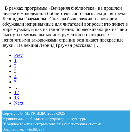
В рамках программы «Вечерняя библиотека» на прошлой
неделе в молодежной библиотеке состоялась лекция-встреча с
Леонидом Грауманом «Сначала были звуки», на котором
обсуждали непривычные для читателей вопросы: кто живет в
мире музыки, и как из таинственно поблескивающих изящно
выгнутых музыкальных инструментов и с покрытых
непонятными закорючками страниц возникают прекрасные
звуки. На лекция Леонид Грауман рассказал […]
Prev
1
2
3
4
5
…
12
13
Next
Copyright © [МБУК ВЦБС 2003-2025]
Муниципальное бюджетное учреждение культуры
"Владивостокская централизованная библиотечная система"
Владивосток [vladlib.ru]