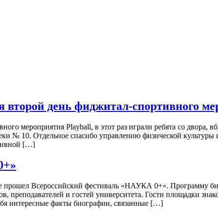
я второй день фиджитал-спортивного мер
о мероприятия Playball, в этот раз играли ребята со двора, вб
еки № 10. Отдельное спасибо управлению физической культуры и
тивной […]
0+»
те прошел Всероссийский фестиваль «НАУКА 0+». Программу би
тов, преподавателей и гостей университета. Гости площадки зн
ебя интересные факты биографии, связанные […]