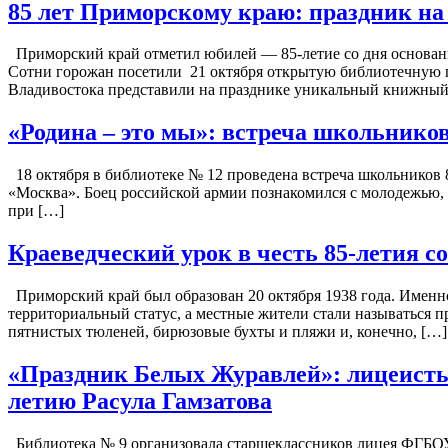
85 лет Приморскому краю: праздник н
Приморский край отметил юбилей — 85-летие со дня основани
Сотни горожан посетили 21 октября открытую библиотечную
Владивостока представили на празднике уникальный книжный 
«Родина – это мы»: встреча школьнико
18 октября в библиотеке № 12 проведена встреча школьнико
«Москва». Боец российской армии познакомился с молодежью, р
при […]
Краеведческий урок в честь 85-летия 
Приморский край был образован 20 октября 1938 года. Именно
территориальный статус, а местные жители стали называться 
пятнистых тюленей, бирюзовые бухты и пляжи и, конечно, […]
«Праздник Белых Журавлей»: лицеисты
летию Расула Гамзатова
Библиотека № 9 организовала старшеклассников лицея ФГБОУ 