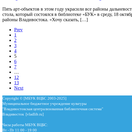
Пять арт-объектов в этом году украсили все районы дальневос
стола, который состоялся в библиотеке «БУК» в среду, 18 октяб
районы Владивостока. «Хочу сказать, […]
Prev
1
2
3
4
5
6
7
…
12
13
Next
Copyright © [МБУК ВЦБС 2003-2025]
Муниципальное бюджетное учреждение культуры
"Владивостокская централизованная библиотечная система"
Владивосток [vladlib.ru]
Часы работы МБУК ВЦБС:
Вт - Пт 11:00 - 19:00