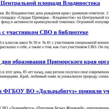
а Центральной площади Владивостока
я. Во Владивостоке день рождения края с размахом отметили 2
 площадку «Сердце Приморья – Владивосток» на Центральной 
фонд и активности краеведческой тематики. Огромной популяр
в с участником СВО в библиотеке
в 8-х классов школ № 50 и № 81 с участником специальной вое
ассказал о себе, а также о том, как стал участником СВО. Он п
со дня образования Приморского края ор
 в этот день, 85 лет назад, наш регион получил свое современ
приморцами. Край, любимый нами за уникальную природу, сопки
 ФГБОУ ВО «Дальрыбвтуз» приняли учас
ВО «Дальрыбвтуз» «Праздник Белых Журавлей», приуроченный к