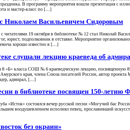
 праздника. В программу мероприятия вошли презентация с иллю
эта и мастер-класс по […]
а с Николаем Васильевичем Сидоровым
с читателями 19 октября в библиотеке № 12 стал Николай Васи
гог, юрист, подполковник в отставке. Мероприятие организован
евича хорошо известно в […]
еке слушали лекцию краеведа об адмир
ся 8 «Б» класса СОШ № 6 краеведческую лекцию, посвященную 8
 Амурского края, члена Союза писателей России, автор проекта
ер, адмирал, […]
песни в библиотеке посвящен 150-летию
клуба «Исток» состоялся вечер русской песни «Могучий бас Рос
льшим воодушевлением исполнял певец, прославивший искусство 
осток без окраин»