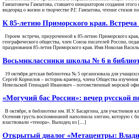
Гамзатовича Гамзатова, ставшего инициатором создания этого
видеоряд о жизни и творчестве Р.Г. Гамзатова, чтение стихов по
К 85-летию Приморского края. Встреч
Героем встречи, приуроченной к 85-летию Приморского края, 
географического общества, член Союза писателей России, педа
празднования 85-летия Приморского края. Имя Николая Василь
Восьмиклассники школы № 6 в библиот
19 октября детская библиотека № 5 организовала для учащих
Сергей Корнилов – историк-краевед, члена Общества изучения
Невельской Геннадий Иванович – потомственный морской офиц
«Могучий бас России»: вечер русской 
В октябре, в библиотеке им. И.У. Басаргина, для участников 
Осенняя грусть воспоминаний наполнила элегию, которую с бо
властвовали «тенора». Выходец из […]
Открытый диалог «Метацентры: Владив