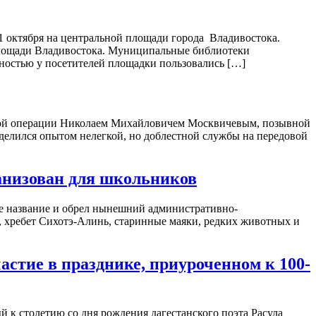
1 октября на центральной площади города Владивостока.
площади Владивостока. Муниципальные библиотеки
ностью у посетителей площадки пользовались […]
нной операции Николаем Михайловичем Москвичевым, позывной
оделился опытом нелегкой, но доблестной службы на передовой
ганизован для школьников
ное название и обрел нынешний административно-
, хребет Сихотэ-Алинь, старинные маяки, редких животных и
тие в празднике, приуроченном к 100-
 столетию со дня рождения дагестанского поэта Расула