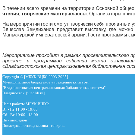
В течении всего времени на территории Основной обще
чтения, творческие мастер-классы.
Организаторы приго
На мероприятии гости смогут творчески себя проявить и 
Вячеслав Земдиханов представит выставку, где можно
Маньчжурской императорской армии. Гости программы смо
Мероприятие проходит в рамках просветительского п
проекте и программой событий можно ознаком
«Владивостокская централизованная библиотечная сис
Copyright © [МБУК ВЦБС 2003-2025]
Муниципальное бюджетное учреждение культуры
"Владивостокская централизованная библиотечная система"
Владивосток [vladlib.ru]
Часы работы МБУК ВЦБС:
Вт - Пт 11:00 - 19:00
Сб - Вс 10:00 - 18:00
Пн - выходной
Последняя пятница месяца - сандень