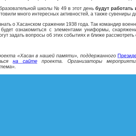
образовательной школы № 49 в этот день
будут работать
товили много интересных активностей, а также сувениры дл
узнать о Хасанском сражении 1938 года. Так командир во
 будет ознакомиться с элементами униформы, снаряжен
гут задать вопросы об этих событиях и ближе рассмотреть
роекта
«Хасан в нашей памяти»
, поддержанного
Президе
иться
на сайте
проекта. Организаторы мероприяти
тема».