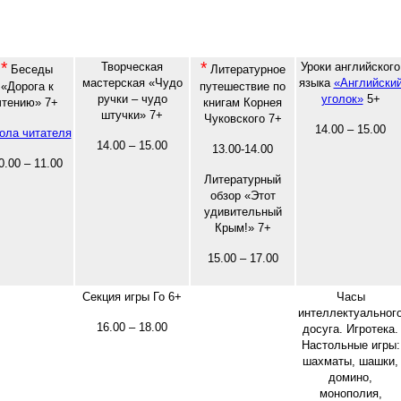
*
*
Творческая
Уроки английского
Беседы
Литературное
мастерская «Чудо
языка
«Английски
«Дорога к
путешествие по
ручки – чудо
уголок»
5+
чтению» 7+
книгам Корнея
штучки» 7+
Чуковского 7+
14.00 – 15.00
ола читателя
14.00 – 15.00
13.00-14.00
0.00 – 11.00
Литературный
обзор «Этот
удивительный
Крым!» 7+
15.00 – 17.00
Секция игры Го 6+
Часы
интеллектуальног
16.00 – 18.00
досуга. Игротека.
Настольные игры:
шахматы, шашки,
домино,
монополия,