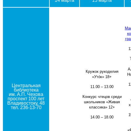
14 марта
15 марта
Мас
к
гра
1
А
Кружок рукоделия
Н
«Утóк» 18+
1
Центральная
11.00 – 13.00
библиотека
им. А.П. Чехова
Конкурс чтецов среди
проспект 100 лет
школьников «Живая
Владивостоку, 48
х
тел. 236-13-70
классика» 12+
1
14.00 – 18.00
«