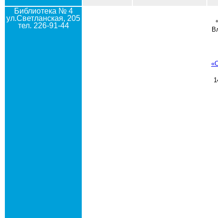
Библиотека № 4
ул.Светланская, 205
тел. 226-91-44
В
«
1