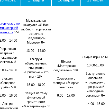
16 марта
17 марта
18 марта
19 марта
Музыкальная
тер-класс по
шкатулка «Я Вас
омпьютерной
люблю» Творческая
мотности
55+
встреча с
Владимиром
2.00 – 14.00
Морозом 8+
Творческая
13.00 – 14.00
встреча с
Секция игры Го 6+
лександром
I Форум
Школа
овиковым 8+
общественных
13.00-15.00
«Мастерская
инициатив
3.00 – 14.00
создателей» 18+
«Приморье – это
Выступление
мы!» 18+
ансамбля
Лекция
Совместно с
«Традиция» с
«Северная
фондом «Энергия
15.00 - 18.00
программой
одьба» 50+
участия»
«Народные
Лекция на тему
5.00 – 16.00
9.30 – 17.00
романсы» 8+
финансовой
грамотности
Лекция
14.00 - 15.00
«Мастермайнд» от
Французский