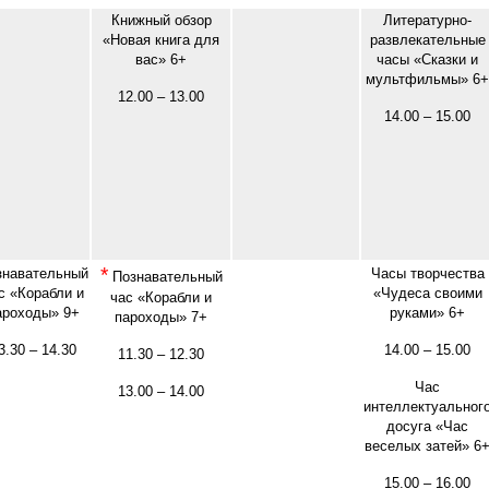
Книжный обзор
Литературно-
«Новая книга для
развлекательные
вас» 6+
часы «Сказки и
мультфильмы» 6+
12.00 – 13.00
14.00 – 15.00
*
знавательный
Часы творчества
Познавательный
с «Корабли и
«Чудеса своими
час «Корабли и
ароходы» 9+
руками» 6+
пароходы» 7+
3.30 – 14.30
14.00 – 15.00
11.30 – 12.30
Час
13.00 – 14.00
интеллектуальног
досуга «Час
веселых затей» 6
15.00 – 16.00