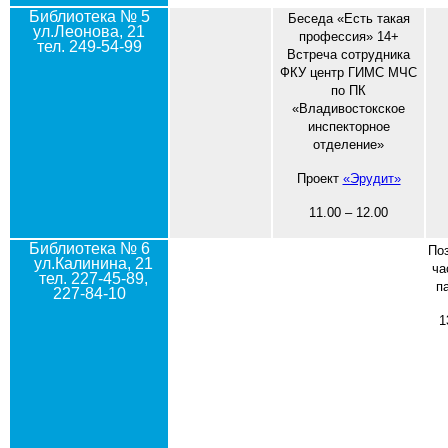
Библиотека № 5
Беседа «Есть такая
ул.Леонова, 21
профессия» 14+
тел. 249-54-99
Встреча сотрудника
ФКУ центр ГИМС МЧС
по ПК
«Владивостокское
инспекторное
отделение»
Проект
«Эрудит»
11.00 – 12.00
Библиотека № 6
По
ул.Калинина, 21
ча
тел. 227-45-89,
п
227-84-10
1