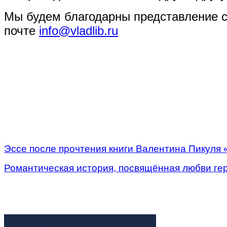
Мы будем благодарны представление св
почте
info
@
vladlib
.
ru
Эссе после прочтения книги Валентина Пикул
Романтическая история, посвящённая любви ге