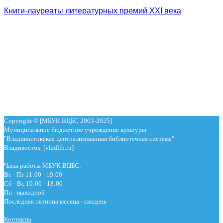
Книги-лауреаты литературных премий XXI века
Copyright © [МБУК ВЦБС 2003-2025]
Муниципальное бюджетное учреждение культуры
"Владивостокская централизованная библиотечная система"
Владивосток [vladlib.ru]
Часы работы МБУК ВЦБС:
Вт - Пт 11:00 - 19:00
Сб - Вс 10:00 - 18:00
Пн - выходной
Последняя пятница месяца - сандень
Контакты