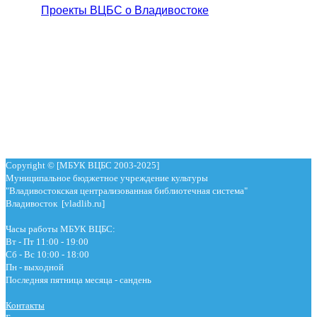
Проекты ВЦБС о Владивостоке
Copyright © [МБУК ВЦБС 2003-2025]
Муниципальное бюджетное учреждение культуры
"Владивостокская централизованная библиотечная система"
Владивосток [vladlib.ru]
Часы работы МБУК ВЦБС:
Вт - Пт 11:00 - 19:00
Сб - Вс 10:00 - 18:00
Пн - выходной
Последняя пятница месяца - сандень
Контакты