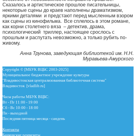
Сказалось и артистическое прошлое писательницы,
некоторые сцены до краев наполнены драматизмом,
яркими деталями и предстают перед мысленным взором
как сцены из кинофильма. Все сплелось в этом романе,
как корни столетнего вяза – детектив, драма,
психологический триллер, настоящее срослось с
прошлым и распутать невозможно, а только рубить по-
живому.
Анна Трунова, заведующая библиотекой им. Н.Н.
Муравьева-Амурского
Copyright © [МБУК ВЦБС 2003-2025]
Муниципальное бюджетное учреждение культуры
"Владивостокская централизованная библиотечная система"
Владивосток [vladlib.ru]
Часы работы МБУК ВЦБС:
Вт - Пт 11:00 - 19:00
Сб - Вс 10:00 - 18:00
Пн - выходной
Последняя пятница месяца - сандень
Контакты
Банковские реквизиты