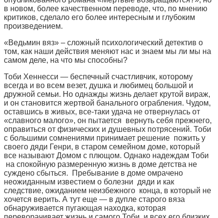
в новом, более качественном переводе, что, по мнению
критиков, сделало его более интересным и глубоким
произведением.
«Ведьмин вяз» – сложный психологический детектив о
том, как наши действия меняют нас и знаем мы ли мы на
самом деле, на что мы способны?
Тоби Хеннесси — беспечный счастливчик, которому
всегда и во всем везет, душка и любимец большой и
дружной семьи. Но однажды жизнь делает крутой вираж,
и он становится жертвой банального ограбления. Чудом,
оставшись в живых, все-таки удача не отвернулась от
«славного малого», он пытается вернуть себя прежнего,
оправиться от физических и душевных потрясений. Тоби
с большими сомнениями принимает решение пожить у
своего дяди Генри, в старом семейном доме, который
все называют Домом с плющом. Однако надеждам Тоби
на спокойную размеренную жизнь в доме детства не
суждено сбыться. Пребывание в доме омрачено
неожиданным известием о болезни дяди и как
следствие, ожиданием неизбежного конца, в который не
хочется верить. А тут еще — в дупле старого вяза
обнаруживается пугающая находка, которая
переворачивает жизнь и самого Тоби, и всех его близких.