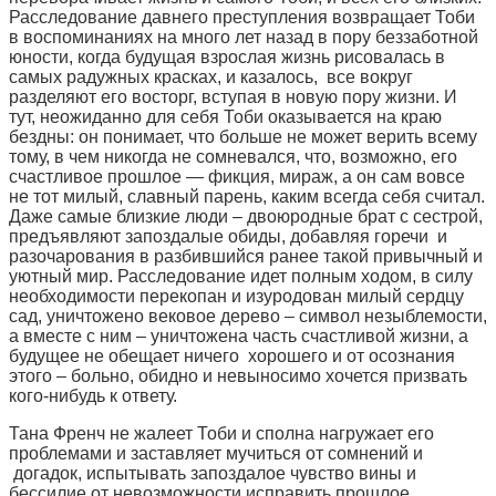
Расследование давнего преступления возвращает Тоби
в воспоминаниях на много лет назад в пору беззаботной
юности, когда будущая взрослая жизнь рисовалась в
самых радужных красках, и казалось, все вокруг
разделяют его восторг, вступая в новую пору жизни. И
тут, неожиданно для себя Тоби оказывается на краю
бездны: он понимает, что больше не может верить всему
тому, в чем никогда не сомневался, что, возможно, его
счастливое прошлое — фикция, мираж, а он сам вовсе
не тот милый, славный парень, каким всегда себя считал.
Даже самые близкие люди – двоюродные брат с сестрой,
предъявляют запоздалые обиды, добавляя горечи и
разочарования в разбившийся ранее такой привычный и
уютный мир. Расследование идет полным ходом, в силу
необходимости перекопан и изуродован милый сердцу
сад, уничтожено вековое дерево – символ незыблемости,
а вместе с ним – уничтожена часть счастливой жизни, а
будущее не обещает ничего хорошего и от осознания
этого – больно, обидно и невыносимо хочется призвать
кого-нибудь к ответу.
Тана Френч не жалеет Тоби и сполна нагружает его
проблемами и заставляет мучиться от сомнений и
догадок, испытывать запоздалое чувство вины и
бессилие от невозможности исправить прошлое.