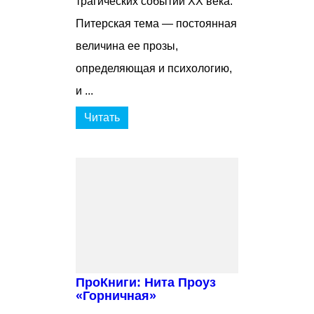
трагических событий ХХ века.
Питерская тема — постоянная
величина ее прозы,
определяющая и психологию,
и ...
Читать
ПроКниги: Нита Проуз
«Горничная»