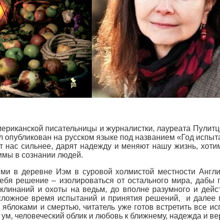
мериканской писательницы и журналистки, лауреата Пулит
л опубликован на русском языке под названием «Год испыта
 нас сильнее, дарят надежду и меняют нашу жизнь, хотим
тимы в сознании людей.
и в деревне Иэм в суровой холмистой местности Англии
бя решение – изолироваться от остального мира, дабы п
клинаний и охоты на ведьм, до вполне разумного и дейс
е сложное время испытаний и принятия решений, и далее 
яблоками и смертью, читатель уже готов встретить все 
ум, человеческий облик и любовь к ближнему, надежда и ве