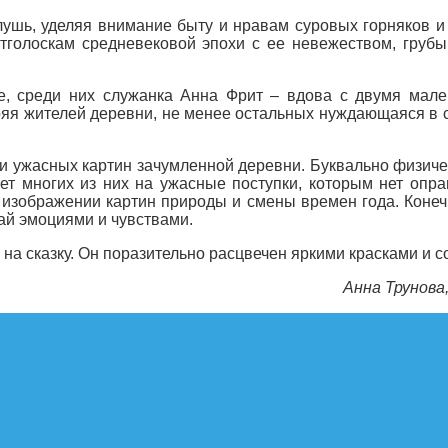
лушь, уделяя внимание быту и нравам суровых горняков 
отголоскам средневековой эпохи с ее невежеством, гру
е, среди них служанка Анна Фрит – вдова с двумя мале
яя жителей деревни, не менее остальных нуждающаяся в с
ии ужасных картин зачумленной деревни. Буквально физич
ает многих из них на ужасные поступки, которым нет опр
 изображении картин природы и смены времен года. Конеч
ай эмоциями и чувствами.
а сказку. Он поразительно расцвечен яркими красками и с
Анна Трунова