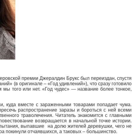
церовской премии Джералдин Брукс был переиздан, спустя
ний» (в оригинале – «Год удивлений»), что сразу готовило
 мы того или нет. «Год чудес» — название более тонкое,
, куда вместе с зараженными товарами попадает чума.
ресечь распространение заразы и бороться с ней всеми
твенного траволечения. Читатель знакомится с главными
повествование возвращается в начальной точке истории.
испытания, выпавшие на долю жителей деревушки, чего не
ра покинули отчаявшихся, а таковых – большинство.