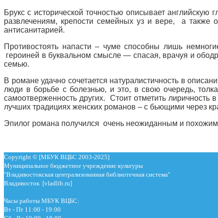
Брукс с исторической точностью описывает английскую г
развлечениям, крепости семейных уз и вере, а также 
антисанитарией.
Противостоять напасти – чуме способны лишь немноги
героиней в буквальном смысле — спасая, врачуя и ободр
семью.
В романе удачно сочетается натуралистичность в описан
люди в борьбе с болезнью, и это, в свою очередь, толк
самоотверженность других. Стоит отметить лиричность в
лучших традициях женских романов – с бьющими через кр
Эпилог романа получился очень неожиданным и похожим н
Copyright © [МБУК ВЦБС 2003-2025]
Муниципальное бюджетное учреждение культуры
"Владивостокская централизованная библиотечная система"
Владивосток [vladlib.ru]
Часы работы МБУК ВЦБС:
Вт - Пт 11:00 - 19:00