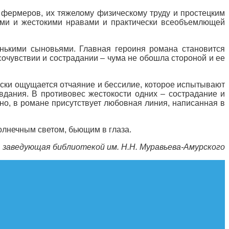
и фермеров, их тяжелому физическому труду и простецким
быми и жестокими нравами и практически всеобъемлющей
нькими сыновьями. Главная героиня романа становится
очувствии и сострадании – чума не обошла стороной и ее
ески ощущается отчаяние и бессилие, которое испытывают
авдания. В противовес жестокости одних – сострадание и
но, в романе присутствует любовная линия, написанная в
олнечным светом, бьющим в глаза.
, заведующая библиотекой им. Н.Н. Муравьева-Амурского