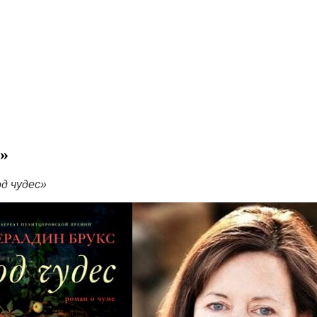
»
д чудес»