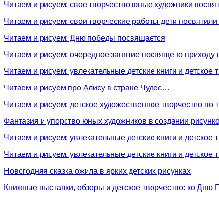
Читаем и рисуем: свое творчество юные художники посвя
Читаем и рисуем: свои творческие работы дети посвятили
Читаем и рисуем: Дню победы посвящается
Читаем и рисуем: очередное занятие посвящено приходу
Читаем и рисуем: увлекательные детские книги и детское 
Читаем и рисуем про Алису в стране Чудес…
Читаем и рисуем: детское художественное творчество по
Фантазия и упорство юных художников в создании рисунко
Читаем и рисуем: увлекательные детские книги и детское 
Читаем и рисуем: увлекательные детские книги и детское 
Новогодняя сказка ожила в ярких детских рисунках
Книжные выставки, обзоры и детское творчество: ко Дню 