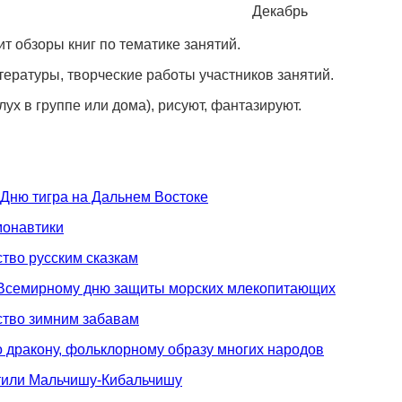
Декабрь
ит обзоры книг по тематике занятий.
ратуры, творческие работы участников занятий.
ух в группе или дома), рисуют, фантазируют.
 Дню тигра на Дальнем Востоке
монавтики
тво русским сказкам
о Всемирному дню защиты морских млекопитающих
ство зимним забавам
 дракону, фольклорному образу многих народов
ятили Мальчишу-Кибальчишу