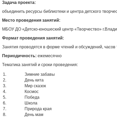
Задача проекта:
объединить ресурсы библиотеки и центра детского творчес
Место проведения занятий:
МБОУ ДО «Детско-юношеский центр «Творчество» г.Владив
Формат проведения занятий:
Занятия проводятся в форме чтений и обсуждений, часов 
Периодичность:
ежемесячно
Тематика занятий и сроки проведения:
1.
Зимние забавы
2.
День кита
3.
Мир сказок
4.
Космос
5.
Победа
6.
Школа
7.
Природа края
8.
День мам