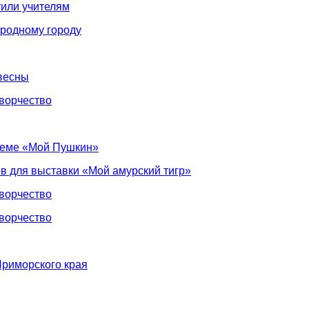
тили учителям
 родному городу
 весны
творчество
 теме «Мой Пушкин»
в для выставки «Мой амурский тигр»
творчество
творчество
Приморского края