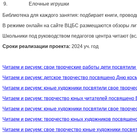
9.
Елочные игрушки
Библиотека для каждого занятия: подбирает книги, провод
В режиме онлайн на сайте ВЦБС размещаются обзоры лите
Школьники под руководством педагогов центра читают (всл
Сроки реализации проекта:
2024 уч. год
Читаем и рисуем: свои творческие работы дети посвятили
Читаем и рисуем: детское творчество посвящено Дню кос
Читаем и рисуем: юные художники посвятили свое творчес
Читаем и рисуем: творчество юных читателей посвящен
Читаем и рисуем: юные художники посвятили свое творче
Читаем и рисуем: творчество юных художников посвящено
Читаем и рисуем: свое творчество юные художники посв