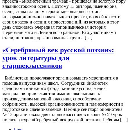
проекта «Библиотечный трамвай» пришелся на золотую пору
владивостокской осени. Поэтому 13 октября, именно она —
осень, стала главным героем завершающего этапа
информационно-познавательного проекта, во всей красоте
своих красок и осенних повествований, из которых в этот
день сложилась очередная топонимическая история
Первомайского и Ленинского районов. Его участниками
стали, не только, организованная группа […]
«Серебряный век русской поэзии»:
урок литературы для
старшеклассников
Библиотеки продолжают организовывать мероприятия в
помощь выпускникам школ. Сотрудники библиотек
средствами книжного фонда, киноискусства, медиа
материалов привлекают внимание школьников к
произведениям мировой классики, способствуют
собранности, высокой организованности и планомерности в
подготовке к сдаче экзаменов. В конце сентября библиотека
№ 12 организовала для старшеклассников школы № 59 урок
по литературе «Серебряный век русской поэзии». Ребятам […]
Prev