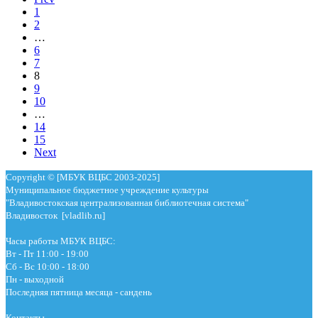
1
2
…
6
7
8
9
10
…
14
15
Next
Copyright © [МБУК ВЦБС 2003-2025]
Муниципальное бюджетное учреждение культуры
"Владивостокская централизованная библиотечная система"
Владивосток [vladlib.ru]
Часы работы МБУК ВЦБС:
Вт - Пт 11:00 - 19:00
Сб - Вс 10:00 - 18:00
Пн - выходной
Последняя пятница месяца - сандень
Контакты