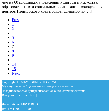
чем на 60 площадках учреждений культуры и искусства,
образовательных и социальных организаций, молодежных
центров Приморского края пройдет флешмоб по […]
Prev
1
2
…
5
6
7
8
9
…
14
15
Next
Copyright © [МБУК ВЦБС 2003-2025]
Муниципальное бюджетное учреждение культуры
"Владивостокская централизованная библиотечная система"
Владивосток [vladlib.ru]
Часы работы МБУК ВЦБС:
Вт - Пт 11:00 - 19:00