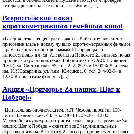
Education в библиотеке им. Пушкина (БУК) был проведен
литературно-познавательный час: «Живут […]
Всероссийский показ
короткометражного семейного кино!
«Владивостокская централизованная библиотечная система»
присоединилась к показу лучших короткометражных фильмов
в рамках конкурсной программы III Городецкого
кинофестиваля им. св. Александра Невского 21 октября показ
пройдет в двух библиотеках: Библиотека им. А.С. Пушкина
(БУК), ул. Светланская, 55, тел. 222-35-73 в 15:00 Библиотека
им. И.У. Басаргина, ул. Адм. Юмашева, 8, тел. 244-02-94 в
12:30 В программе фильмы, […]
Акция «Приморье Zа наших. Шаг к
Победе!»
Центральная библиотека им. А.П. Чехова, проспект 100-
летия Владивостока, 48, тел.: 236-13-70 9.30 – 13.00
Масштабная культурно-патриотическая акция «Приморье Zа
наших. Шаг к Победе!» охватит все 34 муниципальные
образования края. В субботу, 22 октября, одновременно более