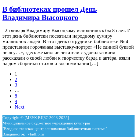
В библиотеках прошел День
Владимира Высоцкого
25 января Владимиру Высоцкому исполнилось бы 85 лет. И
этот день библиотеки посвятили народному кумиру
миллионов людей. В этот день сотрудники библиотеки № 4
представили горожанам выставку-портрет «Не единой буквой
не лгу…», здесь же многие читатели с удовольствием
рассказали о своей любви к творчеству барда и актёра, взяли
на дом сборники стихов и воспоминания […]
1
2
3
…
8
9
Next
Copyright © [МБУК ВЦБС 2003-2025]
Муниципальное бюджетное учреждение культуры
"Владивостокская централизованная библиотечная система"
Владивосток [vladlib.ru]