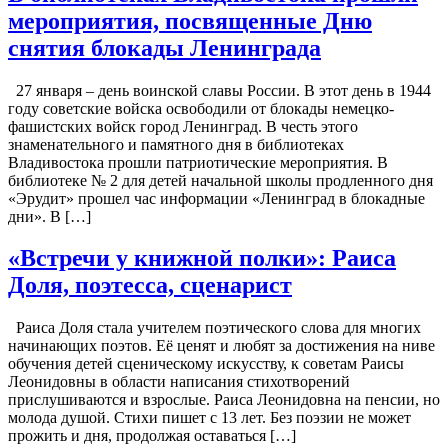
мероприятия, посвященные Дню
снятия блокады Ленинграда
27 января – день воинской славы России. В этот день в 1944
году советские войска освободили от блокады немецко-
фашистских войск город Ленинград. В честь этого
знаменательного и памятного дня в библиотеках
Владивостока прошли патриотические мероприятия. В
библиотеке № 2 для детей начальной школы продленного дня
«Эрудит» прошел час информации «Ленинград в блокадные
дни». В […]
«Встречи у книжной полки»: Раиса
Доля, поэтесса, сценарист
Раиса Доля стала учителем поэтического слова для многих
начинающих поэтов. Её ценят и любят за достижения на ниве
обучения детей сценическому искусству, к советам Раисы
Леонидовны в области написания стихотворений
прислушиваются и взрослые. Раиса Леонидовна на пенсии, но
молода душой. Стихи пишет с 13 лет. Без поэзии не может
прожить и дня, продолжая оставаться […]