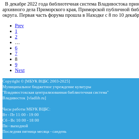
В декабре 2022 года библиотечная система Владивостока при
архивного дела Приморского края, Приморской публичной биб
округа. Первая часть форума прошла в Находке с 8 по 10 декаб
Prev
1
2
…
6
7
8
9
Next
Copyright © [МБУК ВЦБС 2003-2025]
Муниципальное бюджетное учреждение культуры
"Владивостокская централизованная библиотечная система"
Владивосток [vladlib.ru]
Часы работы МБУК ВЦБС:
Вт - Пт 11:00 - 19:00
Сб - Вс 10:00 - 18:00
Пн - выходной
Последняя пятница месяца - сандень