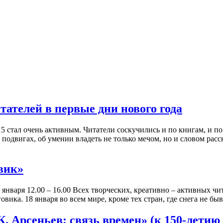
ателей в первые дни нового года
15 стал очень активным. Читатели соскучились и по книгам, и 
, подвигах, об умении владеть не только мечом, но и словом ра
вик»
20 января 12.00 – 16.00 Всех творческих, креативно – активных ч
ка. 18 января во всем мире, кроме тех стран, где снега не быва
. Арсеньев: связь времен» (к 150-летию