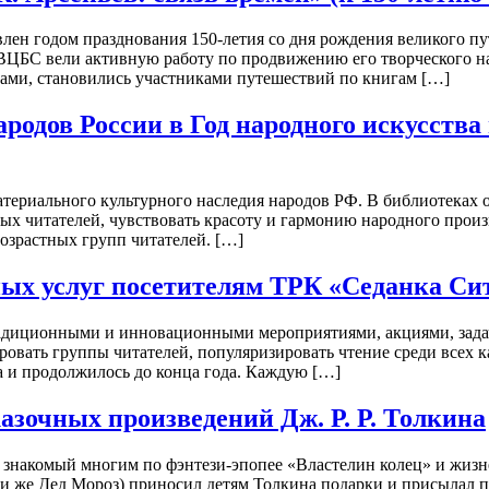
ен годом празднования 150-летия со дня рождения великого пу
 ВЦБС вели активную работу по продвижению его творческого на
ами, становились участниками путешествий по книгам […]
родов России в Год народного искусства
атериального культурного наследия народов РФ. В библиотеках
ых читателей, чувствовать красоту и гармонию народного произ
озрастных групп читателей. […]
ных услуг посетителям ТРК «Седанка Си
адиционными и инновационными мероприятиями, акциями, зада
ровать группы читателей, популяризировать чтение среди всех
да и продолжилось до конца года. Каждую […]
азочных произведений Дж. Р. Р. Толкина
, знакомый многим по фэнтези-эпопее «Властелин колец» и жиз
и же Дед Мороз) приносил детям Толкина подарки и присылал п