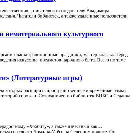
тешественника, писателя и исследователя Владимира
следия. Читатели библиотек, а также удаленные пользователи
 и нематериального культурного
 организованы традиционные праздники, мастер-классы. Перед
ведения искусства, предметов народного быта. Всего по теме
ти» (Литературные игры)
ча которых расширить пространственные и временные рамки
 категорий горожан. Сотрудничество библиотек ВЦБС и Седанка
нерадостному «Хоббиту», а также известный как…
исьма из своего Дома-на-Утёсе на Северном полюсе. Он