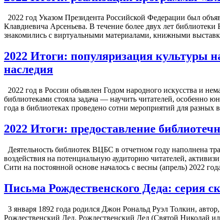
2022 год Указом Президента Российской Федерации был объявл
Клавдиевича Арсеньева. В течение более двух лет библиотеки
знакомились с виртуальными материалами, книжными выставк
2022 Итоги: популяризация культуры на
наследия
2022 год в России объявлен Годом народного искусства и нем
библиотеками стояла задача — научить читателей, особенно юн
года в библиотеках проведено сотни мероприятий для разных в
2022 Итоги: предоставление библиотеч
Деятельность библиотек ВЦБС в отчетном году наполнена тр
воздействия на потенциальную аудиторию читателей, активизи
Сити на постоянной основе началось с весны (апрель) 2022 го
Письма Рождественского Деда: серия ск
3 января 1892 года родился Джон Рональд Руэл Толкин, автор
Рождественский Дед. Рождественский Дед (Святой Николай ил