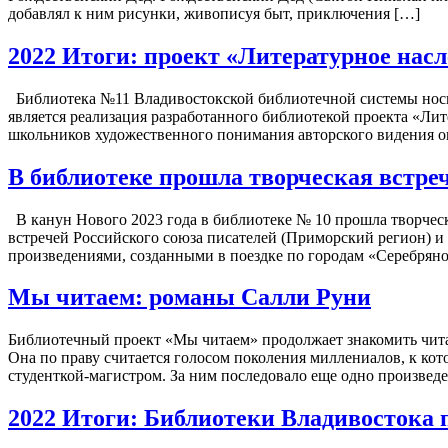
добавлял к ним рисунки, живописуя быт, приключения […]
2022 Итоги: проект «Литературное насл
Библиотека №11 Владивостокской библиотечной системы носит
является реализация разработанного библиотекой проекта «Лите
школьников художественного понимания авторского видения 
В библиотеке прошла творческая встре
В канун Нового 2023 года в библиотеке № 10 прошла творческ
встречей Российского союза писателей (Приморский регион) и
произведениями, созданными в поездке по городам «Серебряно
Мы читаем: романы Салли Руни
Библиотечный проект «Мы читаем» продолжает знакомить чита
Она по праву считается голосом поколения миллениалов, к кото
студенткой-магистром. За ним последовало еще одно произвед
2022 Итоги: Библиотеки Владивостока