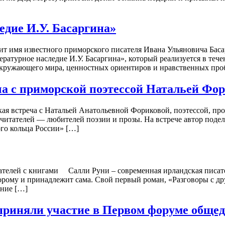
едие И.У. Басаргина»
 имя известного приморского писателя Ивана Ульяновича Баса
ратурное наследие И.У. Басаргина», который реализуется в тече
окружающего мира, ценностных ориентиров и нравственных про
ча с приморской поэтессой Натальей Фо
ая встреча с Натальей Анатольевной Фориковой, поэтессой, про
 читателей — любителей поэзии и прозы. На встрече автор поде
го кольца России» […]
телей с книгами Салли Руни – современная ирландская писате
рому и принадлежит сама. Свой первый роман, «Разговоры с друз
ение […]
 приняли участие в Первом форуме обще