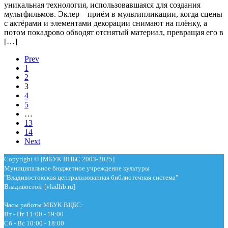
уникальная технология, использовавшаяся для создания
мультфильмов. Эклер – приём в мультипликации, когда сцены
с актёрами и элементами декорации снимают на плёнку, а
потом покадрово обводят отснятый материал, превращая его в
[…]
Prev
1
2
3
4
5
…
13
14
Next
Copyright © [МБУК ВЦБС 2003-2025]
Муниципальное бюджетное учреждение культуры
"Владивостокская централизованная библиотечная система"
Владивосток [vladlib.ru]
Часы работы МБУК ВЦБС:
Вт - Пт 11:00 - 19:00
Сб - Вс 10:00 - 18:00