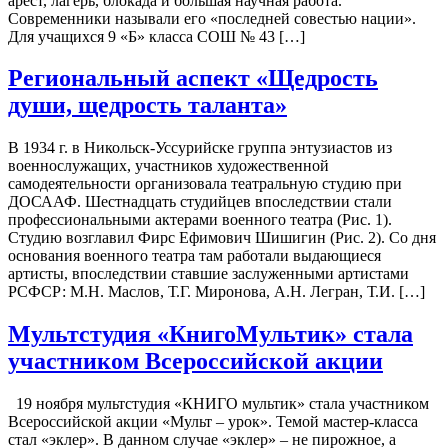
арест, лагерь, блокада и большая научная работа.
Современники называли его «последней совестью нации».
Для учащихся 9 «Б» класса СОШ № 43 […]
Региональный аспект «Щедрость
души, щедрость таланта»
В 1934 г. в Никольск-Уссурийске группа энтузиастов из
военнослужащих, участников художественной
самодеятельности организовала театральную студию при
ДОСААФ. Шестнадцать студийцев впоследствии стали
профессиональными актерами военного театра (Рис. 1).
Студию возглавил Фирс Ефимович Шишигин (Рис. 2). Со дня
основания военного театра там работали выдающиеся
артисты, впоследствии ставшие заслуженными артистами
РСФСР: М.Н. Маслов, Т.Г. Миронова, А.Н. Легран, Т.И. […]
Мультстудия «КнигоМультик» стала
участником Всероссийской акции
19 ноября мультстудия «КНИГО мультик» стала участником
Всероссийской акции «Мульт – урок». Темой мастер-класса
стал «эклер». В данном случае «эклер» – не пирожное, а