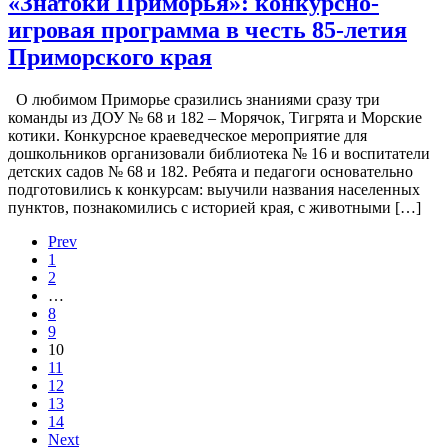
«Знатоки Приморья»: конкурсно-
игровая программа в честь 85-летия
Приморского края
О любимом Приморье сразились знаниями сразу три
команды из ДОУ № 68 и 182 – Морячок, Тигрята и Морские
котики. Конкурсное краеведческое мероприятие для
дошкольников организовали библиотека № 16 и воспитатели
детских садов № 68 и 182. Ребята и педагоги основательно
подготовились к конкурсам: выучили названия населенных
пунктов, познакомились с историей края, с животными […]
Prev
1
2
…
8
9
10
11
12
13
14
Next