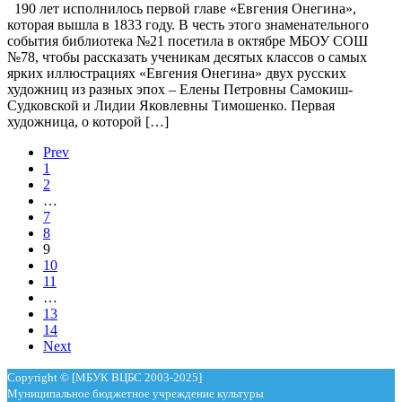
190 лет исполнилось первой главе «Евгения Онегина»,
которая вышла в 1833 году. В честь этого знаменательного
события библиотека №21 посетила в октябре МБОУ СОШ
№78, чтобы рассказать ученикам десятых классов о самых
ярких иллюстрациях «Евгения Онегина» двух русских
художниц из разных эпох – Елены Петровны Самокиш-
Судковской и Лидии Яковлевны Тимошенко. Первая
художница, о которой […]
Prev
1
2
…
7
8
9
10
11
…
13
14
Next
Copyright © [МБУК ВЦБС 2003-2025]
Муниципальное бюджетное учреждение культуры