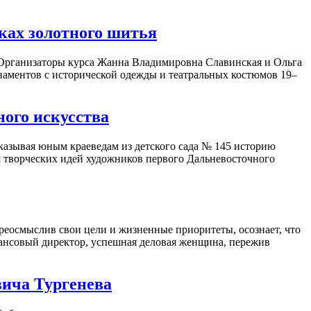
иках золотного шитья
. Организаторы курса Жанна Владимировна Славинская и Ольга
наментов с исторической одежды и театральных костюмов 19–
ного искусства
казывая юным краеведам из детского сада № 145 историю
я творческих идей художников первого Дальневосточного
ереосмыслив свои цели и жизненные приоритеты, осознает, что
инансовый директор, успешная деловая женщина, пережив
вича Тургенева