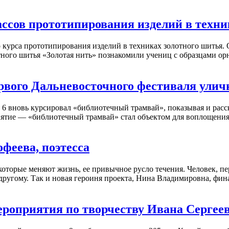
ассов прототипирования изделий в техн
о курса прототипирования изделий в техниках золотного шитья
тного шитья «Золотая нить» познакомили учениц с образцами ор
рвого Дальневосточного фестиваля улич
6 вновь курсировал «библиотечный трамвай», показывая и расс
риятие — «библиотечный трамвай» стал объектом для воплощени
феева, поэтесса
которые меняют жизнь, ее привычное русло течения. Человек, п
о-другому. Так и новая героиня проекта, Нина Владимировна, ф
роприятия по творчеству Ивана Сергее