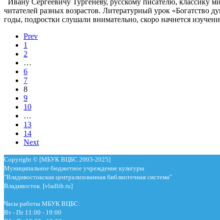
Ивану Сергеевичу Тургеневу, русскому писателю, классику ми
читателей разных возрастов. Литературный урок «Богатство д
годы, подростки слушали внимательно, скоро начнется изучени
Prev
1
2
…
6
7
8
9
10
…
13
14
Next
Copyright © [МБУК ВЦБС 2003-2025]
Муниципальное бюджетное учреждение культуры
"Владивостокская централизованная библиотечная система"
Владивосток [vladlib.ru]
Часы работы МБУК ВЦБС:
Вт - Пт 11:00 - 19:00