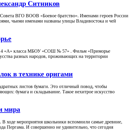
лександр Ситников
 Совета ВГО ВООВ «Боевое братство». Именами героев России
роями, чьими именами названы улицы Владивостока и чей
орье
ся 4 «А» класса МБОУ «СОШ № 57» . Фильм «Приморье
кусства разных народов, проживающих на территории
лок в технике оригами
вадратных листов бумаги. Это отличный повод, чтобы
яющих: бумага и складывание. Такое нехитрое искусство
м мира
3. В ходе мероприятия школьники вспомнили самые древние,
да Пергама. И совершенно не удивительно, что сегодня