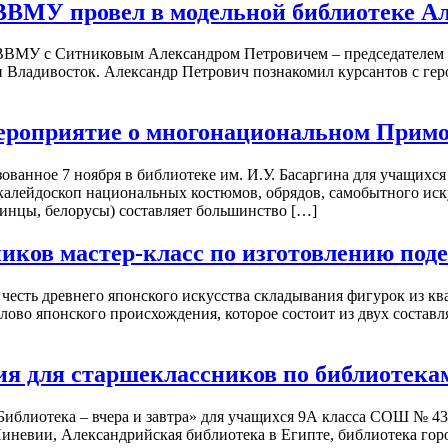
ВВМУ провел в модельной библиотеке А
ТОВВМУ с Ситниковым Александром Петровичем – председателем
и Владивосток. Александр Петрович познакомил курсантов с ге
мероприятие о многонациональном Прим
ванное 7 ноября в библиотеке им. И.У. Басаргина для учащих
калейдоскоп национальных костюмов, обрядов, самобытного ис
раинцы, белорусы) составляет большинство […]
иков мастер-класс по изготовлению поде
 честь древнего японского искусства складывания фигурок из к
ово японского происхождения, которое состоит из двух составл
сия для старшеклассников по библиотека
Библиотека – вчера и завтра» для учащихся 9А класса СОШ № 4
невии, Александрийская библиотека в Египте, библиотека горо