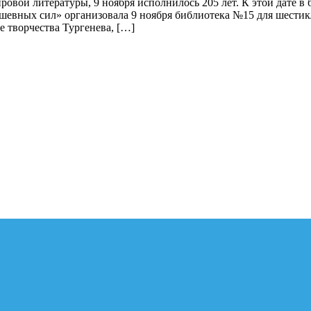
ровой литературы, 9 ноября исполнилось 205 лет. К этой дате 
ушевных сил» организовала 9 ноября библиотека №15 для шести
е творчества Тургенева, […]