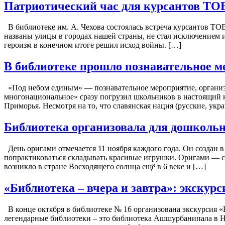
Патриотический час для курсантов ТО
В библиотеке им. А. Чехова состоялась встреча курсантов 
названы улицы в городах нашей страны, не стал исключением 
героизм в конечном итоге решил исход войны. […]
В библиотеке прошло познавательное 
«Под небом единым» — познавательное мероприятие, организо
многонациональное» сразу погрузил школьников в настоящий 
Приморья. Несмотря на то, что славянская нация (русские, ук
Библиотека организовала для дошкольн
День оригами отмечается 11 ноября каждого года. Он создан в
попрактиковаться складывать красивые игрушки. Оригами — сл
возникло в стране Восходящего солнца ещё в 6 веке и […]
«Библиотека – вчера и завтра»: экскур
В конце октября в библиотеке № 16 организована экскурсия «
легендарные библиотеки – это библиотека Ашшурбанипала в Ни