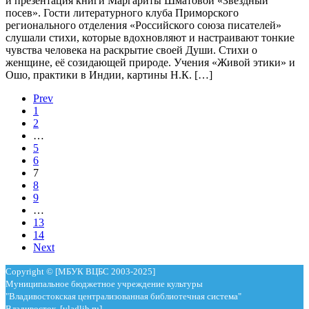
и презентация книги Маргариты Шматовой «Звездный
посев». Гости литературного клуба Приморского
регионального отделения «Российского союза писателей»
слушали стихи, которые вдохновляют и настраивают тонкие
чувства человека на раскрытие своей Души. Стихи о
женщине, её созидающей природе. Учения «Живой этики» и
Ошо, практики в Индии, картины Н.К. […]
Prev
1
2
…
5
6
7
8
9
…
13
14
Next
Copyright © [МБУК ВЦБС 2003-2025]
Муниципальное бюджетное учреждение культуры
"Владивостокская централизованная библиотечная система"
Владивосток [vladlib.ru]