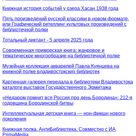
Книжная история событий у озера Хасан 1938 года
Пять произведений русской классики в новом формате,
или Графический ретеллинг культовых произведений с
библиотечной полки
Тотальный диктант - 5 апреля 2025 года
Современная приморская книга: жанровое и
тематическое многообразие на библиотечной полке
Музейная коллекция акварелей Павла Куянцева на
книжной полке владивостокских библиотек
Картинная галерея передала в библиотеки Владивостока
каталоги выставок Государственного Эрмитажа
«Недаром помнит вся Россия про день Бородина»: 212-я
годовщина Бородинской битвы
Интеллектуальная детская книга — нон-фикшн нового
поколения
Книжная полка. АнтиБиблиотека. Совместно с ИА
PrimaMedia