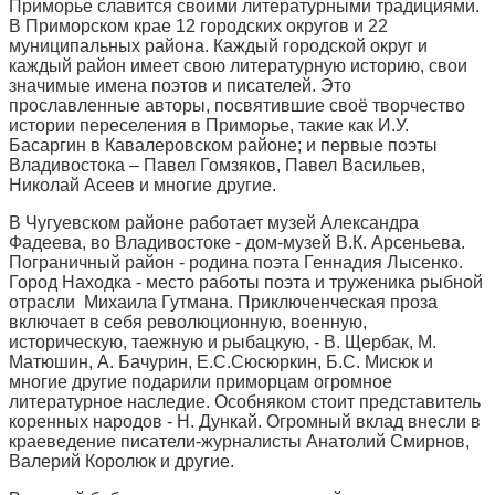
Приморье славится своими литературными традициями.
В Приморском крае 12 городских округов и 22
муниципальных района. Каждый городской округ и
каждый район имеет свою литературную историю, свои
значимые имена поэтов и писателей. Это
прославленные авторы, посвятившие своё творчество
истории переселения в Приморье, такие как И.У.
Басаргин в Кавалеровском районе; и первые поэты
Владивостока – Павел Гомзяков, Павел Васильев,
Николай Асеев и многие другие.
В Чугуевском районе работает музей Александра
Фадеева, во Владивостоке - дом-музей В.К. Арсеньева.
Пограничный район - родина поэта Геннадия Лысенко.
Город Находка - место работы поэта и труженика рыбной
отрасли Михаила Гутмана. Приключенческая проза
включает в себя революционную, военную,
историческую, таежную и рыбацкую, - В. Щербак, М.
Матюшин, А. Бачурин, Е.С.Сюсюркин, Б.С. Мисюк и
многие другие подарили приморцам огромное
литературное наследие. Особняком стоит представитель
коренных народов - Н. Дункай. Огромный вклад внесли в
краеведение писатели-журналисты Анатолий Смирнов,
Валерий Королюк и другие.