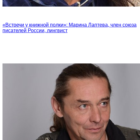
«Встречи у книжной полки»: Марина Лаптева, член союза
писателей России, лингвист